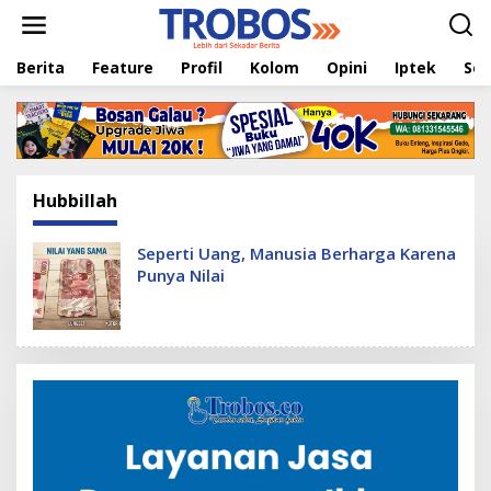
L
e
w
Berita
Feature
Profil
Kolom
Opini
Iptek
Sej
a
t
i
k
e
k
o
Hubbillah
n
t
e
Seperti Uang, Manusia Berharga Karena
n
Punya Nilai