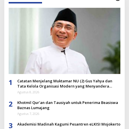
1
Catatan Menjelang Muktamar NU (2) Gus Yahya dan
Tata Kelola Organisasi Modern yang Menyandera
Dirinya
Agustus 8, 2026
2
Khotmil Qur’an dan Tausiyah untuk Penerima Beasiswa
Baznas Lumajang
Agustus 7, 2026
3
Akademisi Madinah Kagumi Pesantren eLKISI Mojokerto