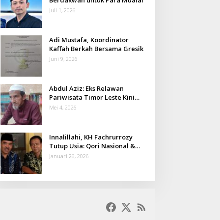
Juli 1, 2026
Adi Mustafa, Koordinator
Kaffah Berkah Bersama Gresik
Juni 9, 2026
Abdul Aziz: Eks Relawan
Pariwisata Timor Leste Kini
Takmir Kalisat
Mei 4, 2026
Innalillahi, KH Fachrurrozy
Tutup Usia: Qori Nasional &
Mantan Kadis Kemenag yang
Januari 26, 2026
Penuh Teladan