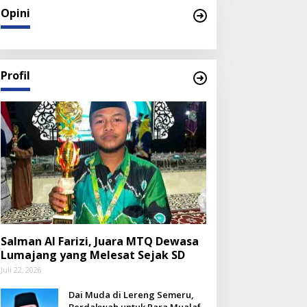
Opini
Profil
Salman Al Farizi, Juara MTQ Dewasa
Lumajang yang Melesat Sejak SD
Juli 22, 2026
Dai Muda di Lereng Semeru,
Berdakwah untuk Para Mualaf