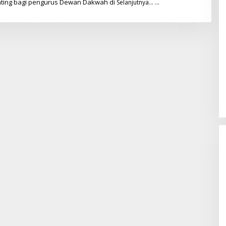
ting bagi pengurus Dewan Dakwah di
T
Selanjutnya…
I
M
R
E
D
A
K
S
I