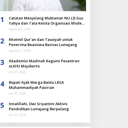
1
Catatan Menjelang Muktamar NU (2) Gus
Yahya dan Tata Kelola Organisasi Modern
yang Menyandera Dirinya
Agustus 8, 2026
2
Khotmil Qur’an dan Tausiyah untuk
Penerima Beasiswa Baznas Lumajang
Agustus 7, 2026
3
Akademisi Madinah Kagumi Pesantren
eLKISI Mojokerto
Juli 31, 2026
4
Bupati Ajak Warga Bantu LKSA
Muhammadiyah Pasirian
Juli 30, 2026
5
Innalillahi, Dwi Sriyantini Aktivis
Pendidikan Lumajang Berpulang
Juli 30, 2026