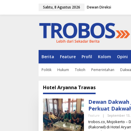
L
Sabtu, 8 Agustus 2026
Dewan Direksi
e
w
a
t
i
k
e
k
o
n
Berita
Feature
Profil
Kolom
Opini
t
e
Politik
Hukum
Tokoh
Pemerintahan
Dakw
n
Hotel Aryanna Trawas
Dewan Dakwah J
Perkuat Dakwah 
Feature
|
September 13,
trobos.co, Mojokerto –
(Rakorwil) di Hotel Ary