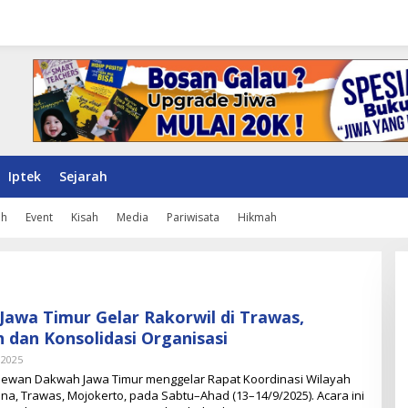
Iptek
Sejarah
ah
Event
Kisah
Media
Pariwisata
Hikmah
awa Timur Gelar Rakorwil di Trawas,
dan Konsolidasi Organisasi
 2025
O
L
 Dewan Dakwah Jawa Timur menggelar Rapat Koordinasi Wilayah
E
anna, Trawas, Mojokerto, pada Sabtu–Ahad (13–14/9/2025). Acara ini
H