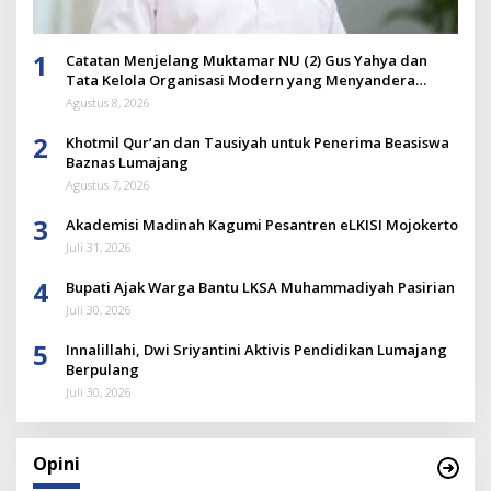
1
Catatan Menjelang Muktamar NU (2) Gus Yahya dan
Tata Kelola Organisasi Modern yang Menyandera
Dirinya
Agustus 8, 2026
2
Khotmil Qur’an dan Tausiyah untuk Penerima Beasiswa
Baznas Lumajang
Agustus 7, 2026
3
Akademisi Madinah Kagumi Pesantren eLKISI Mojokerto
Juli 31, 2026
4
Bupati Ajak Warga Bantu LKSA Muhammadiyah Pasirian
Juli 30, 2026
5
Innalillahi, Dwi Sriyantini Aktivis Pendidikan Lumajang
Berpulang
Juli 30, 2026
Opini