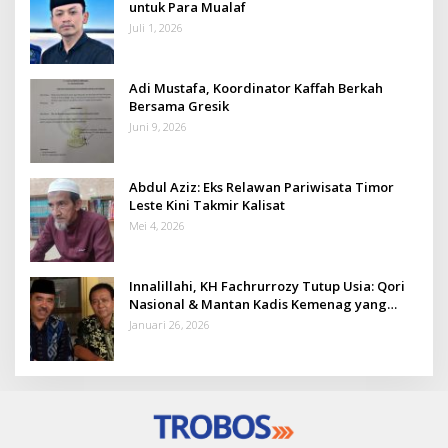
untuk Para Mualaf
Juli 1, 2026
Adi Mustafa, Koordinator Kaffah Berkah
Bersama Gresik
Juni 9, 2026
Abdul Aziz: Eks Relawan Pariwisata Timor
Leste Kini Takmir Kalisat
Mei 4, 2026
Innalillahi, KH Fachrurrozy Tutup Usia: Qori
Nasional & Mantan Kadis Kemenag yang
Penuh Teladan
Januari 26, 2026