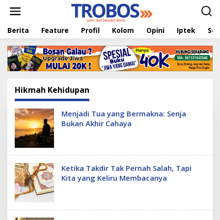
L
e
w
Berita
Feature
Profil
Kolom
Opini
Iptek
Sej
a
t
i
k
e
k
o
Hikmah Kehidupan
n
t
e
Menjadi Tua yang Bermakna: Senja
n
Bukan Akhir Cahaya
Ketika Takdir Tak Pernah Salah, Tapi
Kita yang Keliru Membacanya