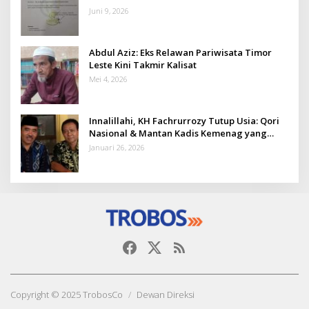
Juni 9, 2026
Abdul Aziz: Eks Relawan Pariwisata Timor
Leste Kini Takmir Kalisat
Mei 4, 2026
Innalillahi, KH Fachrurrozy Tutup Usia: Qori
Nasional & Mantan Kadis Kemenag yang
Penuh Teladan
Januari 26, 2026
Copyright © 2025 TrobosCo
Dewan Direksi