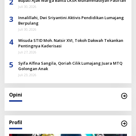
2
Bupati Ajak Warga Bantu LKSA Muhammadiyah Pasirian
Juli 30, 2026
3
Innalillahi, Dwi Sriyantini Aktivis Pendidikan Lumajang
Berpulang
Juli 30, 2026
4
Wisuda STID Moh. Natsir XVI, Tokoh Dakwah Tekankan
Pentingnya Kaderisasi
Juli 27, 2026
5
Syifa Alfina Sangila, Qoriah Cilik Lumajang Juara MTQ
Golongan Anak
Juli 23, 2026
Opini
Profil