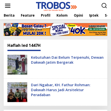
L
e
w
Berita
Feature
Profil
Kolom
Opini
Iptek
Sej
a
t
i
k
e
k
o
Haflah Ied 1447H
n
t
e
Kebutuhan Dai Belum Terpenuhi, Dewan
n
Dakwah Jatim Bergerak
Dari Ngabar, KH. Fathur Rohman:
Dakwah Harus Jadi Arsitektur
Peradaban