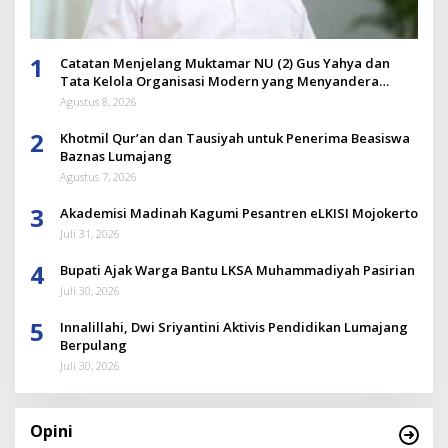
1
Catatan Menjelang Muktamar NU (2) Gus Yahya dan
Tata Kelola Organisasi Modern yang Menyandera
Dirinya
Agustus 8, 2026
2
Khotmil Qur’an dan Tausiyah untuk Penerima Beasiswa
Baznas Lumajang
Agustus 7, 2026
3
Akademisi Madinah Kagumi Pesantren eLKISI Mojokerto
Juli 31, 2026
4
Bupati Ajak Warga Bantu LKSA Muhammadiyah Pasirian
Juli 30, 2026
5
Innalillahi, Dwi Sriyantini Aktivis Pendidikan Lumajang
Berpulang
Juli 30, 2026
Opini