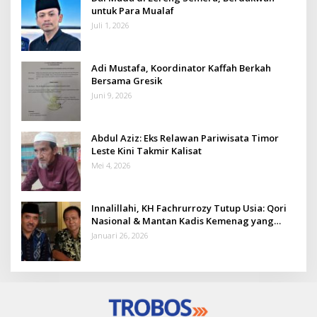
untuk Para Mualaf
Juli 1, 2026
Adi Mustafa, Koordinator Kaffah Berkah
Bersama Gresik
Juni 9, 2026
Abdul Aziz: Eks Relawan Pariwisata Timor
Leste Kini Takmir Kalisat
Mei 4, 2026
Innalillahi, KH Fachrurrozy Tutup Usia: Qori
Nasional & Mantan Kadis Kemenag yang
Penuh Teladan
Januari 26, 2026