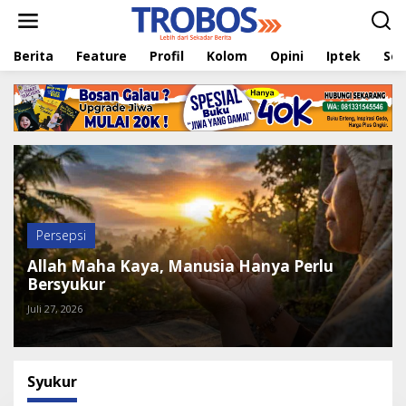
L
e
w
Berita
Feature
Profil
Kolom
Opini
Iptek
Sej
a
t
i
k
e
k
o
n
t
e
n
Persepsi
Allah Maha Kaya, Manusia Hanya Perlu
Bersyukur
Juli 27, 2026
Syukur