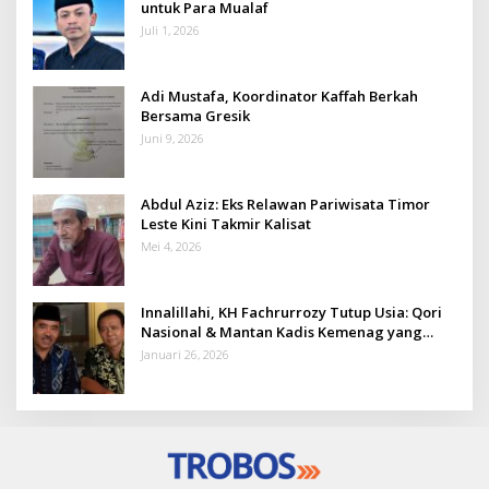
untuk Para Mualaf
Juli 1, 2026
Adi Mustafa, Koordinator Kaffah Berkah
Bersama Gresik
Juni 9, 2026
Abdul Aziz: Eks Relawan Pariwisata Timor
Leste Kini Takmir Kalisat
Mei 4, 2026
Innalillahi, KH Fachrurrozy Tutup Usia: Qori
Nasional & Mantan Kadis Kemenag yang
Penuh Teladan
Januari 26, 2026