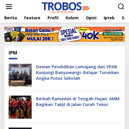
L
e
w
Berita
Feature
Profil
Kolom
Opini
Iptek
Sej
a
t
i
k
e
k
o
IPM
n
t
e
Dewan Pendidikan Lumajang dan YPAB
n
Kunjungi Banyuwangi: Belajar Turunkan
Angka Putus Sekolah
Berkah Ramadan di Tengah Hujan: AMM
Bagikan Takjil di Jalan Curah Tekor