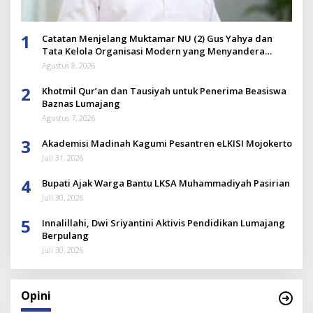
1
Catatan Menjelang Muktamar NU (2) Gus Yahya dan
Tata Kelola Organisasi Modern yang Menyandera
Dirinya
Agustus 8, 2026
2
Khotmil Qur’an dan Tausiyah untuk Penerima Beasiswa
Baznas Lumajang
Agustus 7, 2026
3
Akademisi Madinah Kagumi Pesantren eLKISI Mojokerto
Juli 31, 2026
4
Bupati Ajak Warga Bantu LKSA Muhammadiyah Pasirian
Juli 30, 2026
5
Innalillahi, Dwi Sriyantini Aktivis Pendidikan Lumajang
Berpulang
Juli 30, 2026
Opini