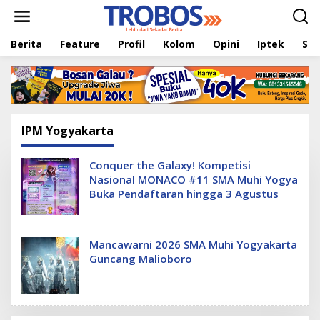
L
e
w
Berita
Feature
Profil
Kolom
Opini
Iptek
Sej
a
t
i
k
e
k
o
IPM Yogyakarta
n
t
e
Conquer the Galaxy! Kompetisi
n
Nasional MONACO #11 SMA Muhi Yogya
Buka Pendaftaran hingga 3 Agustus
Mancawarni 2026 SMA Muhi Yogyakarta
Guncang Malioboro