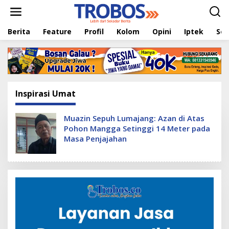
L
e
w
Berita
Feature
Profil
Kolom
Opini
Iptek
Sej
a
t
i
k
e
k
o
Inspirasi Umat
n
t
e
Muazin Sepuh Lumajang: Azan di Atas
n
Pohon Mangga Setinggi 14 Meter pada
Masa Penjajahan