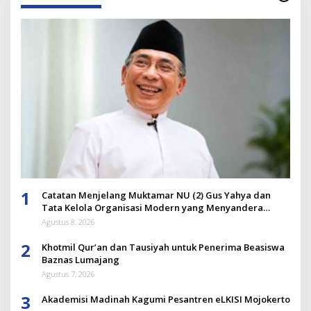
1
Catatan Menjelang Muktamar NU (2) Gus Yahya dan
Tata Kelola Organisasi Modern yang Menyandera
Dirinya
Agustus 8, 2026
2
Khotmil Qur’an dan Tausiyah untuk Penerima Beasiswa
Baznas Lumajang
Agustus 7, 2026
3
Akademisi Madinah Kagumi Pesantren eLKISI Mojokerto