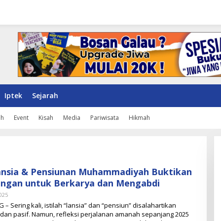
Iptek
Sejarah
ah
Event
Kisah
Media
Pariwisata
Hikmah
Lansia & Pensiunan Muhammadiyah Buktikan
angan untuk Berkarya dan Mengabdi
025
O
L
Sering kali, istilah “lansia” dan “pensiun” disalahartikan
E
 dan pasif. Namun, refleksi perjalanan amanah sepanjang 2025
H