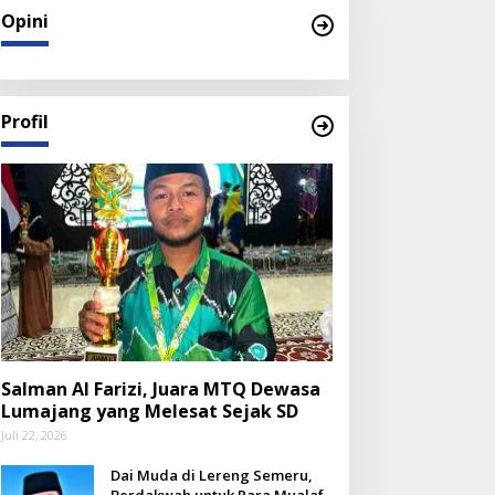
Opini
Profil
Salman Al Farizi, Juara MTQ Dewasa
Lumajang yang Melesat Sejak SD
Juli 22, 2026
Dai Muda di Lereng Semeru,
Berdakwah untuk Para Mualaf