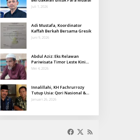
Juli 1, 2026
Adi Mustafa, Koordinator
Kaffah Berkah Bersama Gresik
Juni 9, 2026
Abdul Aziz: Eks Relawan
Pariwisata Timor Leste Kini
Takmir Kalisat
Mei 4, 2026
Innalillahi, KH Fachrurrozy
Tutup Usia: Qori Nasional &
Mantan Kadis Kemenag yang
Januari 26, 2026
Penuh Teladan