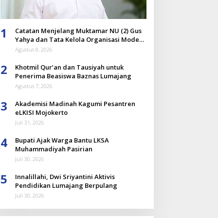
1
Catatan Menjelang Muktamar NU (2) Gus
Yahya dan Tata Kelola Organisasi Modern
yang Menyandera Dirinya
Agustus 8, 2026
2
Khotmil Qur’an dan Tausiyah untuk
Penerima Beasiswa Baznas Lumajang
Agustus 7, 2026
3
Akademisi Madinah Kagumi Pesantren
eLKISI Mojokerto
Juli 31, 2026
4
Bupati Ajak Warga Bantu LKSA
Muhammadiyah Pasirian
Juli 30, 2026
5
Innalillahi, Dwi Sriyantini Aktivis
Pendidikan Lumajang Berpulang
Juli 30, 2026