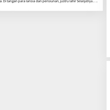
 Di tangan para lansia dan pensiunan, justru lahir
N
Selanjutnya…
U
G
R
O
H
O
D
W
I
A
T
M
O
K
O