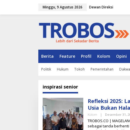
L
Minggu, 9 Agustus 2026
Dewan Direksi
e
w
a
t
i
k
e
k
o
n
Berita
Feature
Profil
Kolom
Opini
t
e
Politik
Hukum
Tokoh
Pemerintahan
Dakw
n
inspirasi senior
Refleksi 2025: 
Usia Bukan Hal
Kolom
|
Desember 31, 2
TROBOS.CO | MAGELANG – 
sebagai tanda berhenti