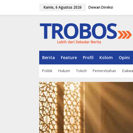
L
Kamis, 6 Agustus 2026
Dewan Direksi
e
w
a
t
i
k
e
k
o
n
Berita
Feature
Profil
Kolom
Opini
t
e
Politik
Hukum
Tokoh
Pemerintahan
Dakw
n