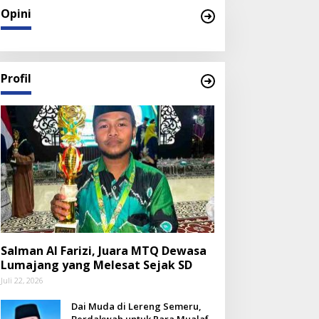
Opini
Profil
Salman Al Farizi, Juara MTQ Dewasa
Lumajang yang Melesat Sejak SD
Juli 22, 2026
Dai Muda di Lereng Semeru,
Berdakwah untuk Para Mualaf