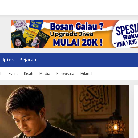
Iptek
Sejarah
ah
Event
Kisah
Media
Pariwisata
Hikmah