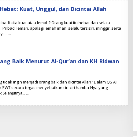
Hebat: Kuat, Unggul, dan Dicintai Allah
adi kita kuat atau lemah? Orang kuat itu hebat dan selalu
i. Pribadi lemah, apalagi lemah iman, selalu tersisih, minggir, serta
nya…
ang Baik Menurut Al-Qur’an dan KH Ridwan
tidak ingin menjadi orang baik dan dicintai Allah? Dalam QS Ali
ah SWT secara tegas menyebutkan ciri-ciri hamba-Nya yang
ak
Selanjutnya…
M