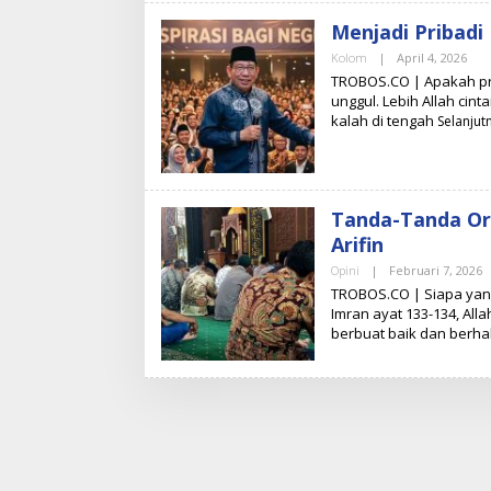
D
A
Menjadi Pribadi 
K
S
Kolom
|
April 4, 2026
O
I
L
TROBOS.CO | Apakah prib
E
unggul. Lebih Allah cinta
H
kalah di tengah
S
Selanjut
U
H
A
R
Y
O
Tanda-Tanda Or
Arifin
Opini
|
Februari 7, 2026
O
L
TROBOS.CO | Siapa yang 
E
Imran ayat 133-134, All
H
berbuat baik dan berh
T
I
R
E
D
A
K
S
I