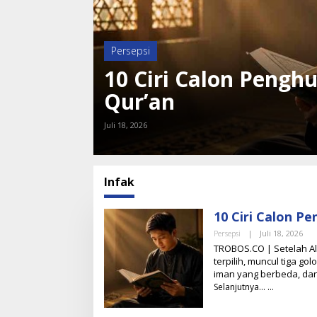
Persepsi
10 Ciri Calon Pengh
Qur’an
Juli 18, 2026
Infak
10 Ciri Calon P
Persepsi
|
Juli 18, 2026
O
L
TROBOS.CO | Setelah A
E
terpilih, muncul tiga g
H
iman yang berbeda, da
T
I
Selanjutnya…
M
R
E