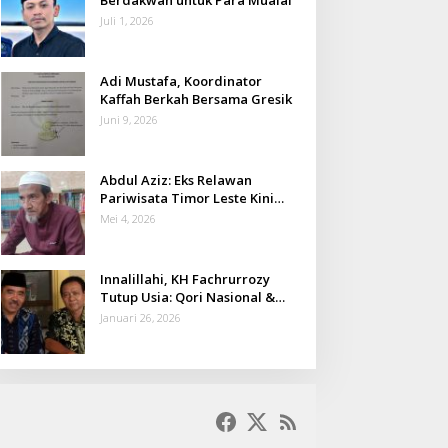
Juli 1, 2026
Adi Mustafa, Koordinator
Kaffah Berkah Bersama Gresik
Juni 9, 2026
Abdul Aziz: Eks Relawan
Pariwisata Timor Leste Kini
Takmir Kalisat
Mei 4, 2026
Innalillahi, KH Fachrurrozy
Tutup Usia: Qori Nasional &
Mantan Kadis Kemenag yang
Januari 26, 2026
Penuh Teladan