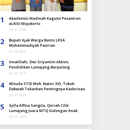
1
Akademisi Madinah Kagumi Pesantren
eLKISI Mojokerto
Juli 31, 2026
2
Bupati Ajak Warga Bantu LKSA
Muhammadiyah Pasirian
Juli 30, 2026
3
Innalillahi, Dwi Sriyantini Aktivis
Pendidikan Lumajang Berpulang
Juli 30, 2026
4
Wisuda STID Moh. Natsir XVI, Tokoh
Dakwah Tekankan Pentingnya Kaderisasi
Juli 27, 2026
5
Syifa Alfina Sangila, Qoriah Cilik
Lumajang Juara MTQ Golongan Anak
Juli 23, 2026