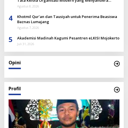
Tata Kelola Organisasi Modern yang Menyandera
Dirinya
Agustus 8, 2026
4
Khotmil Qur’an dan Tausiyah untuk Penerima Beasiswa
Baznas Lumajang
Agustus 7, 2026
5
Akademisi Madinah Kagumi Pesantren eLKISI Mojokerto
Juli 31, 2026
Opini
Profil