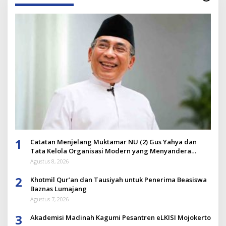
1
Catatan Menjelang Muktamar NU (2) Gus Yahya dan
Tata Kelola Organisasi Modern yang Menyandera
Dirinya
Agustus 8, 2026
2
Khotmil Qur’an dan Tausiyah untuk Penerima Beasiswa
Baznas Lumajang
Agustus 7, 2026
3
Akademisi Madinah Kagumi Pesantren eLKISI Mojokerto