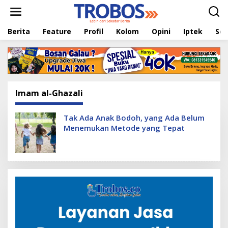
L
e
w
Berita
Feature
Profil
Kolom
Opini
Iptek
Sej
a
t
i
k
e
k
o
Imam al-Ghazali
n
t
e
Tak Ada Anak Bodoh, yang Ada Belum
n
Menemukan Metode yang Tepat