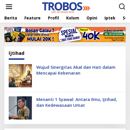
L
e
w
Berita
Feature
Profil
Kolom
Opini
Iptek
Sej
a
t
i
k
e
k
o
Ijtihad
n
t
e
Wujud Sinergitas Akal dan Hati dalam
n
Mencapai Kebenaran
Menanti 1 Syawal: Antara Ilmu, Ijtihad,
dan Kedewasaan Umat