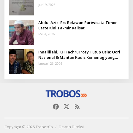
Juni 9, 2026
Abdul Aziz: Eks Relawan Pariwisata Timor
Leste Kini Takmir Kalisat
Mei 4, 2026
Innalillahi, KH Fachrurrozy Tutup Usia: Qori
Nasional & Mantan Kadis Kemenag yang
Penuh Teladan
Januari 26, 2026
Copyright © 2025 TrobosCo
Dewan Direksi