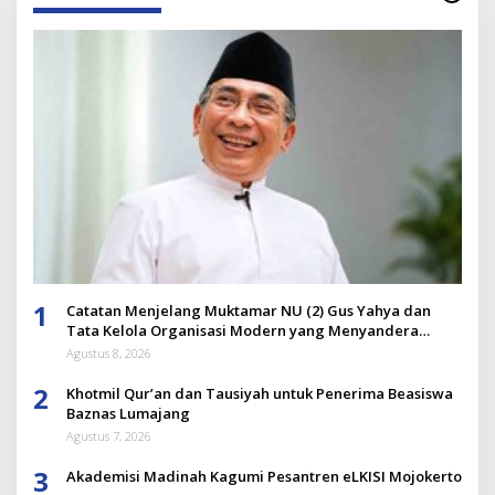
1
Catatan Menjelang Muktamar NU (2) Gus Yahya dan
Tata Kelola Organisasi Modern yang Menyandera
Dirinya
Agustus 8, 2026
2
Khotmil Qur’an dan Tausiyah untuk Penerima Beasiswa
Baznas Lumajang
Agustus 7, 2026
3
Akademisi Madinah Kagumi Pesantren eLKISI Mojokerto