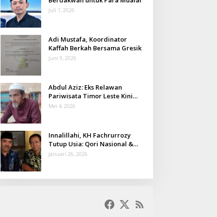
Juli 1, 2026
Adi Mustafa, Koordinator
Kaffah Berkah Bersama Gresik
Juni 9, 2026
Abdul Aziz: Eks Relawan
Pariwisata Timor Leste Kini
Takmir Kalisat
Mei 4, 2026
Innalillahi, KH Fachrurrozy
Tutup Usia: Qori Nasional &
Mantan Kadis Kemenag yang
Januari 26, 2026
Penuh Teladan