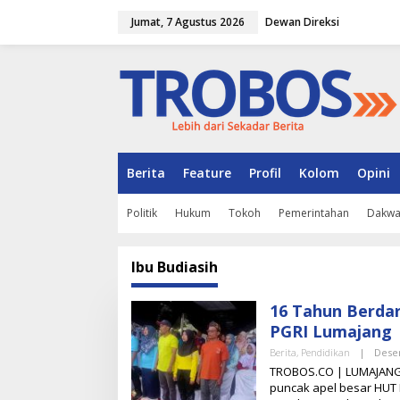
L
Jumat, 7 Agustus 2026
Dewan Direksi
e
w
a
t
i
k
e
k
o
n
Berita
Feature
Profil
Kolom
Opini
t
e
Politik
Hukum
Tokoh
Pemerintahan
Dakw
n
Ibu Budiasih
16 Tahun Berdar
PGRI Lumajang
Berita
,
Pendidikan
|
Dese
TROBOS.CO | LUMAJANG 
puncak apel besar HUT 