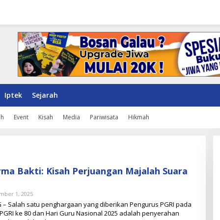
Iptek
Sejarah
ah
Event
Kisah
Media
Pariwisata
Hikmah
ma Bakti: Kisah Perjuangan Majalah Suara
mber 1, 2025
O
L
– Salah satu penghargaan yang diberikan Pengurus PGRI pada
E
PGRI ke 80 dan Hari Guru Nasional 2025 adalah penyerahan
H