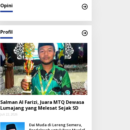
Opini
Profil
Salman Al Farizi, Juara MTQ Dewasa
Lumajang yang Melesat Sejak SD
Juli 22, 2026
Dai Muda di Lereng Semeru,
Berdakwah untuk Para Mualaf