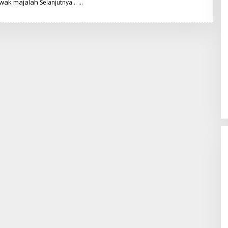
wak majalah
T
Selanjutnya…
I
M
R
E
D
A
K
S
I