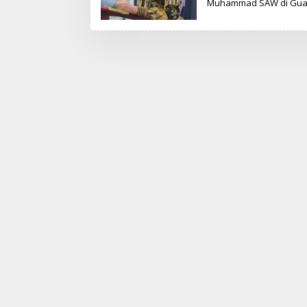
Muhammad SAW di Gua Hi
T
I
M
R
E
D
A
K
S
I