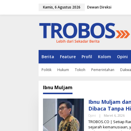
L
Kamis, 6 Agustus 2026
Dewan Direksi
e
w
a
t
i
k
e
k
o
n
Berita
Feature
Profil
Kolom
Opini
t
e
Politik
Hukum
Tokoh
Pemerintahan
Dakw
n
Ibnu Muljam
Ibnu Muljam dan
Dibaca Tanpa H
Opini
|
Maret 6, 2026
O
L
TROBOS.CO | Setiap Ra
E
sejarah kemanusiaan, y
H