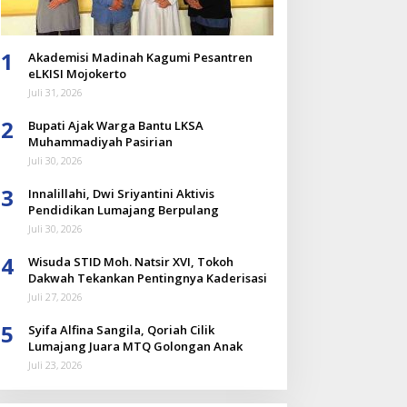
1
Akademisi Madinah Kagumi Pesantren
eLKISI Mojokerto
Juli 31, 2026
2
Bupati Ajak Warga Bantu LKSA
Muhammadiyah Pasirian
Juli 30, 2026
3
Innalillahi, Dwi Sriyantini Aktivis
Pendidikan Lumajang Berpulang
Juli 30, 2026
4
Wisuda STID Moh. Natsir XVI, Tokoh
Dakwah Tekankan Pentingnya Kaderisasi
Juli 27, 2026
5
Syifa Alfina Sangila, Qoriah Cilik
Lumajang Juara MTQ Golongan Anak
Juli 23, 2026