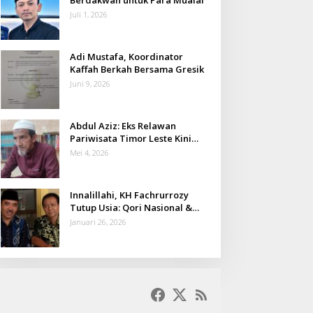
Juli 1, 2026
Adi Mustafa, Koordinator
Kaffah Berkah Bersama Gresik
Juni 9, 2026
Abdul Aziz: Eks Relawan
Pariwisata Timor Leste Kini
Takmir Kalisat
Mei 4, 2026
Innalillahi, KH Fachrurrozy
Tutup Usia: Qori Nasional &
Mantan Kadis Kemenag yang
Januari 26, 2026
Penuh Teladan