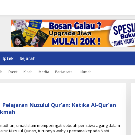
Iptek
Sejarah
ah
Event
Kisah
Media
Pariwisata
Hikmah
 Pelajaran Nuzulul Qur’an: Ketika Al-Qur’an
ikmah
madhan, umat Islam memperingati sebuah peristiwa agung dalam
aitu: Nuzulul Qur’an, turunnya wahyu pertama kepada Nabi