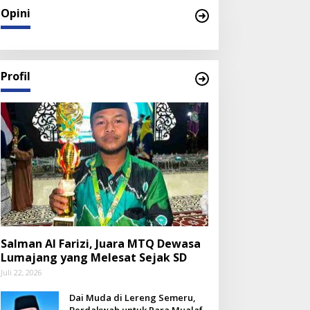
Opini
Profil
Salman Al Farizi, Juara MTQ Dewasa
Lumajang yang Melesat Sejak SD
Juli 22, 2026
Dai Muda di Lereng Semeru,
Berdakwah untuk Para Mualaf