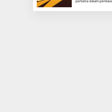
pertama dalam penilaia
T
I
M
R
E
D
A
K
S
I