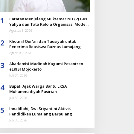
1
Catatan Menjelang Muktamar NU (2) Gus
Yahya dan Tata Kelola Organisasi Modern
yang Menyandera Dirinya
Agustus 8, 2026
2
Khotmil Qur’an dan Tausiyah untuk
Penerima Beasiswa Baznas Lumajang
Agustus 7, 2026
3
Akademisi Madinah Kagumi Pesantren
eLKISI Mojokerto
Juli 31, 2026
4
Bupati Ajak Warga Bantu LKSA
Muhammadiyah Pasirian
Juli 30, 2026
5
Innalillahi, Dwi Sriyantini Aktivis
Pendidikan Lumajang Berpulang
Juli 30, 2026