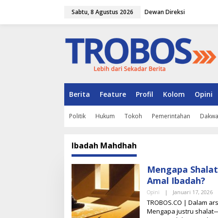
L
Sabtu, 8 Agustus 2026
Dewan Direksi
e
w
a
t
i
k
e
k
o
n
Berita
Feature
Profil
Kolom
Opini
t
e
Politik
Hukum
Tokoh
Pemerintahan
Dakw
n
Ibadah Mahdhah
Mengapa Shalat 
Amal Ibadah?
Opini
|
Januari 17, 2026
O
L
TROBOS.CO | Dalam arsit
E
Mengapa justru shalat—
H