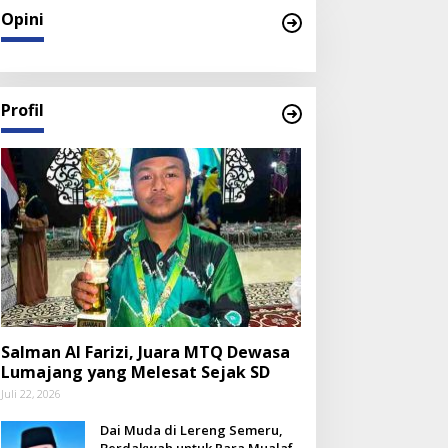
Opini
Profil
Salman Al Farizi, Juara MTQ Dewasa
Lumajang yang Melesat Sejak SD
Juli 22, 2026
Dai Muda di Lereng Semeru,
Berdakwah untuk Para Mualaf