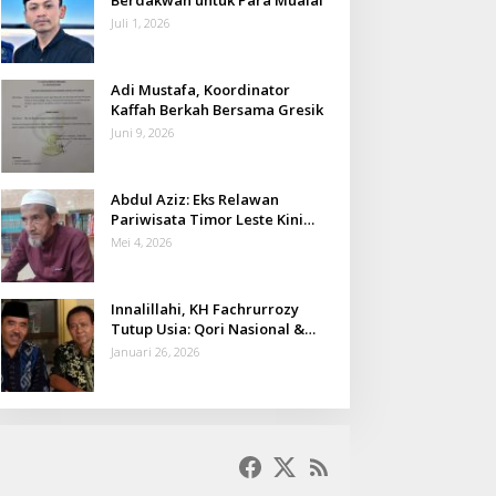
Juli 1, 2026
Adi Mustafa, Koordinator
Kaffah Berkah Bersama Gresik
Juni 9, 2026
Abdul Aziz: Eks Relawan
Pariwisata Timor Leste Kini
Takmir Kalisat
Mei 4, 2026
Innalillahi, KH Fachrurrozy
Tutup Usia: Qori Nasional &
Mantan Kadis Kemenag yang
Januari 26, 2026
Penuh Teladan