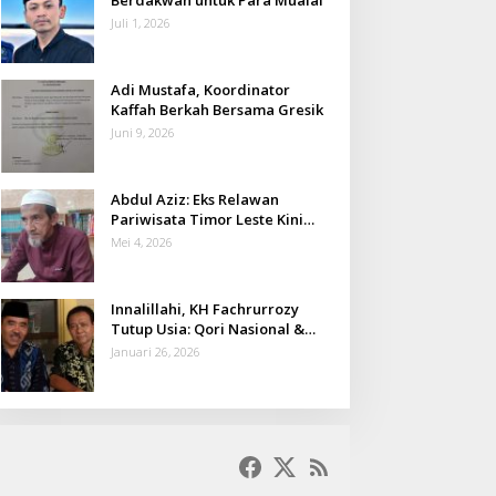
Juli 1, 2026
Adi Mustafa, Koordinator
Kaffah Berkah Bersama Gresik
Juni 9, 2026
Abdul Aziz: Eks Relawan
Pariwisata Timor Leste Kini
Takmir Kalisat
Mei 4, 2026
Innalillahi, KH Fachrurrozy
Tutup Usia: Qori Nasional &
Mantan Kadis Kemenag yang
Januari 26, 2026
Penuh Teladan