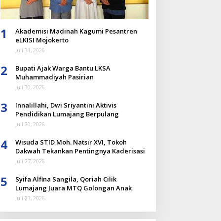
1
Akademisi Madinah Kagumi Pesantren
eLKISI Mojokerto
Juli 31, 2026
2
Bupati Ajak Warga Bantu LKSA
Muhammadiyah Pasirian
Juli 30, 2026
3
Innalillahi, Dwi Sriyantini Aktivis
Pendidikan Lumajang Berpulang
Juli 30, 2026
4
Wisuda STID Moh. Natsir XVI, Tokoh
Dakwah Tekankan Pentingnya Kaderisasi
Juli 27, 2026
5
Syifa Alfina Sangila, Qoriah Cilik
Lumajang Juara MTQ Golongan Anak
Juli 23, 2026