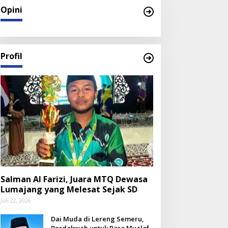
Opini
Profil
Salman Al Farizi, Juara MTQ Dewasa
Lumajang yang Melesat Sejak SD
Juli 22, 2026
Dai Muda di Lereng Semeru,
Berdakwah untuk Para Mualaf