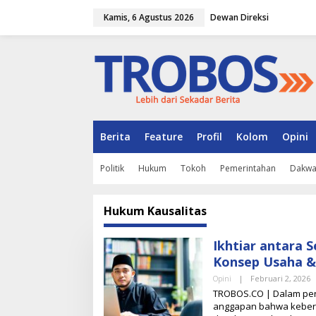
L
Kamis, 6 Agustus 2026
Dewan Direksi
e
w
a
t
i
k
e
k
o
n
Berita
Feature
Profil
Kolom
Opini
t
e
Politik
Hukum
Tokoh
Pemerintahan
Dakw
n
Hukum Kausalitas
Ikhtiar antara 
Konsep Usaha &
Opini
|
Februari 2, 2026
O
L
TROBOS.CO | Dalam perja
E
anggapan bahwa keberha
H