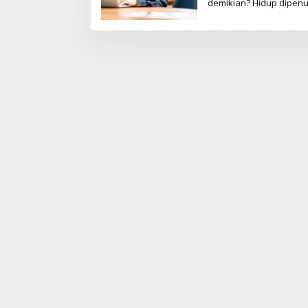
demikian? Hidup dipenu
T
I
R
E
D
A
K
S
I