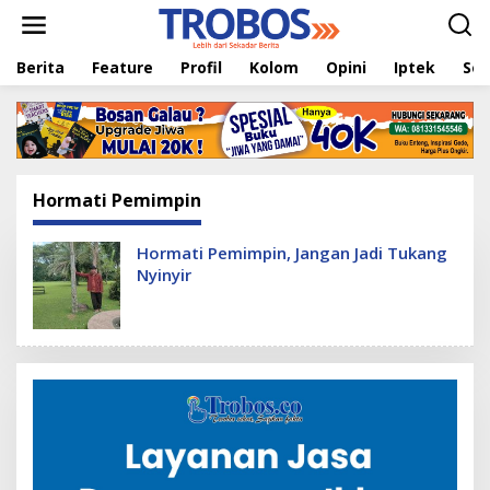
L
e
w
Berita
Feature
Profil
Kolom
Opini
Iptek
Sej
a
t
i
k
e
k
o
Hormati Pemimpin
n
t
e
Hormati Pemimpin, Jangan Jadi Tukang
n
Nyinyir