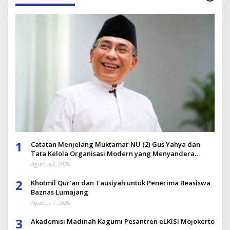
1
Catatan Menjelang Muktamar NU (2) Gus Yahya dan
Tata Kelola Organisasi Modern yang Menyandera
Dirinya
Agustus 8, 2026
2
Khotmil Qur’an dan Tausiyah untuk Penerima Beasiswa
Baznas Lumajang
Agustus 7, 2026
3
Akademisi Madinah Kagumi Pesantren eLKISI Mojokerto