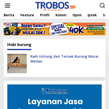
L
e
w
Berita
Feature
Profil
Kolom
Opini
Iptek
Sej
a
t
i
k
e
k
o
Hobi burung
n
t
e
Raih Untung dari Ternak Burung Murai
n
Medan