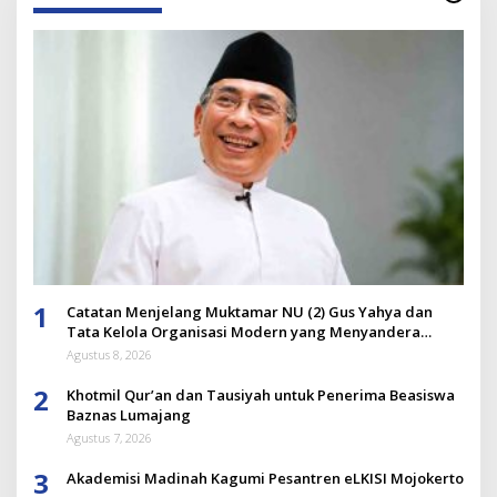
1
Catatan Menjelang Muktamar NU (2) Gus Yahya dan
Tata Kelola Organisasi Modern yang Menyandera
Dirinya
Agustus 8, 2026
2
Khotmil Qur’an dan Tausiyah untuk Penerima Beasiswa
Baznas Lumajang
Agustus 7, 2026
3
Akademisi Madinah Kagumi Pesantren eLKISI Mojokerto