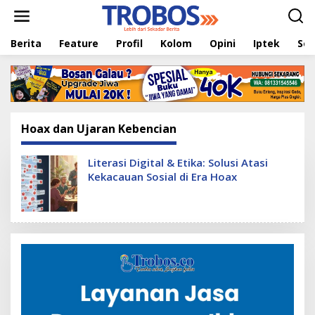
L
e
w
Berita
Feature
Profil
Kolom
Opini
Iptek
Sej
a
t
i
k
e
k
o
Hoax dan Ujaran Kebencian
n
t
e
Literasi Digital & Etika: Solusi Atasi
n
Kekacauan Sosial di Era Hoax