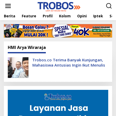
L
e
w
Berita
Feature
Profil
Kolom
Opini
Iptek
Sej
a
t
i
k
e
k
o
HMI Arya Wiraraja
n
t
e
Trobos.co Terima Banyak Kunjungan,
n
Mahasiswa Antusias Ingin Ikut Menulis