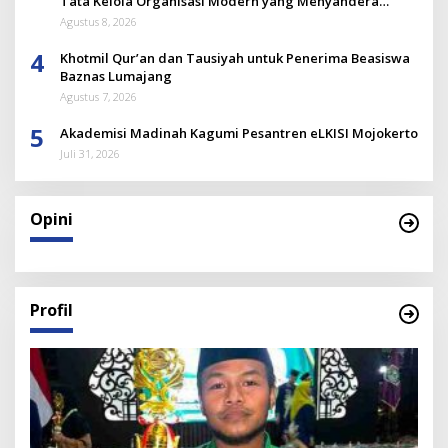
Tata Kelola Organisasi Modern yang Menyandera
Dirinya
Agustus 8, 2026
4
Khotmil Qur’an dan Tausiyah untuk Penerima Beasiswa
Baznas Lumajang
Agustus 7, 2026
5
Akademisi Madinah Kagumi Pesantren eLKISI Mojokerto
Juli 31, 2026
Opini
Profil