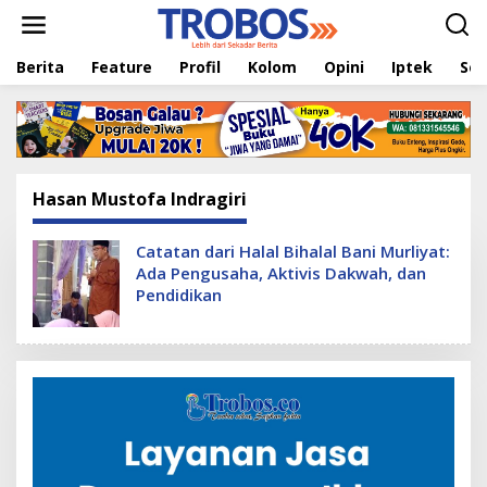
L
e
w
Berita
Feature
Profil
Kolom
Opini
Iptek
Sej
a
t
i
k
e
k
o
Hasan Mustofa Indragiri
n
t
e
Catatan dari Halal Bihalal Bani Murliyat:
n
Ada Pengusaha, Aktivis Dakwah, dan
Pendidikan