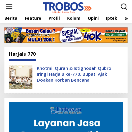
L
e
w
Berita
Feature
Profil
Kolom
Opini
Iptek
Sej
a
t
i
k
e
k
o
Harjalu 770
n
t
e
Khotmil Quran & Istighosah Qubro
n
Iringi Harjalu ke-770, Bupati Ajak
Doakan Korban Bencana