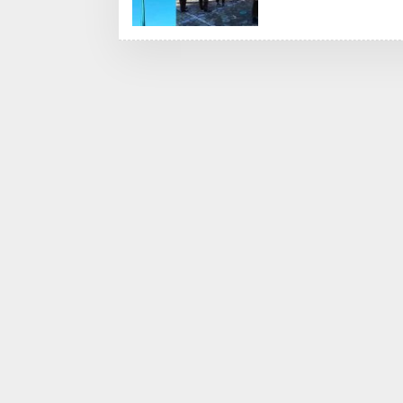
E
S
I