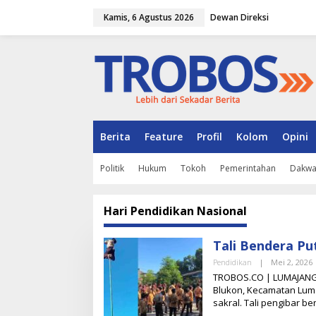
L
Kamis, 6 Agustus 2026
Dewan Direksi
e
w
a
t
i
k
e
k
o
n
Berita
Feature
Profil
Kolom
Opini
t
e
Politik
Hukum
Tokoh
Pemerintahan
Dakw
n
Hari Pendidikan Nasional
Tali Bendera Pu
Pendidikan
|
Mei 2, 2026
L
TROBOS.CO | LUMAJANG –
E
Blukon, Kecamatan Luma
sakral. Tali pengibar be
T
I