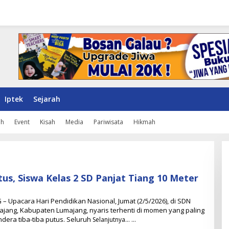
Iptek
Sejarah
ah
Event
Kisah
Media
Pariwisata
Hikmah
tus, Siswa Kelas 2 SD Panjat Tiang 10 Meter
O
 Upacara Hari Pendidikan Nasional, Jumat (2/5/2026), di SDN
jang, Kabupaten Lumajang, nyaris terhenti di momen yang paling
H
ndera tiba-tiba putus. Seluruh
Selanjutnya…