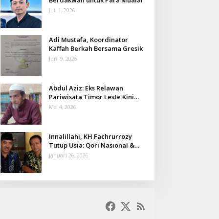
Juli 1, 2026
Adi Mustafa, Koordinator
Kaffah Berkah Bersama Gresik
Juni 9, 2026
Abdul Aziz: Eks Relawan
Pariwisata Timor Leste Kini
Takmir Kalisat
Mei 4, 2026
Innalillahi, KH Fachrurrozy
Tutup Usia: Qori Nasional &
Mantan Kadis Kemenag yang
Januari 26, 2026
Penuh Teladan