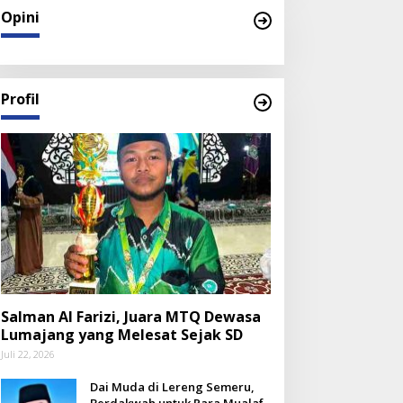
Opini
Profil
Salman Al Farizi, Juara MTQ Dewasa
Lumajang yang Melesat Sejak SD
Juli 22, 2026
Dai Muda di Lereng Semeru,
Berdakwah untuk Para Mualaf