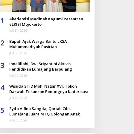
1
Akademisi Madinah Kagumi Pesantren
eLKISI Mojokerto
Juli 31, 2026
2
Bupati Ajak Warga Bantu LKSA
Muhammadiyah Pasirian
Juli 30, 2026
3
Innalillahi, Dwi Sriyantini Aktivis
Pendidikan Lumajang Berpulang
Juli 30, 2026
4
Wisuda STID Moh. Natsir XVI, Tokoh
Dakwah Tekankan Pentingnya Kaderisasi
Juli 27, 2026
5
Syifa Alfina Sangila, Qoriah Cilik
Lumajang Juara MTQ Golongan Anak
Juli 23, 2026