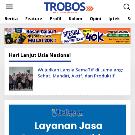
L
e
w
Berita
Feature
Profil
Kolom
Opini
Iptek
Sej
a
t
i
k
e
k
o
Hari Lanjut Usia Nasional
n
t
e
Wujudkan Lansia SemaTif di Lumajang:
n
Sehat, Mandiri, Aktif, dan Produktif