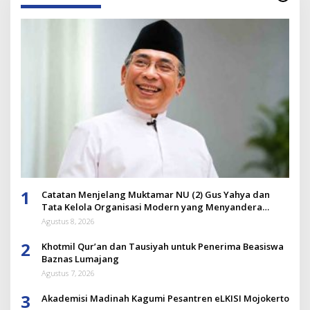
1
Catatan Menjelang Muktamar NU (2) Gus Yahya dan
Tata Kelola Organisasi Modern yang Menyandera
Dirinya
Agustus 8, 2026
2
Khotmil Qur’an dan Tausiyah untuk Penerima Beasiswa
Baznas Lumajang
Agustus 7, 2026
3
Akademisi Madinah Kagumi Pesantren eLKISI Mojokerto