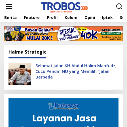
L
e
w
Berita
Feature
Profil
Kolom
Opini
Iptek
Sej
a
t
i
k
e
k
o
Halma Strategic
n
t
e
Selamat Jalan KH Abdul Halim Mahfudz,
n
Cucu Pendiri NU yang Memilih “Jalan
Berbeda”