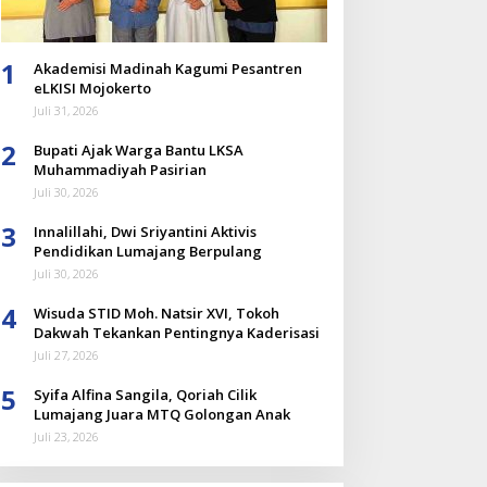
1
Akademisi Madinah Kagumi Pesantren
eLKISI Mojokerto
Juli 31, 2026
2
Bupati Ajak Warga Bantu LKSA
Muhammadiyah Pasirian
Juli 30, 2026
3
Innalillahi, Dwi Sriyantini Aktivis
Pendidikan Lumajang Berpulang
Juli 30, 2026
4
Wisuda STID Moh. Natsir XVI, Tokoh
Dakwah Tekankan Pentingnya Kaderisasi
Juli 27, 2026
5
Syifa Alfina Sangila, Qoriah Cilik
Lumajang Juara MTQ Golongan Anak
Juli 23, 2026