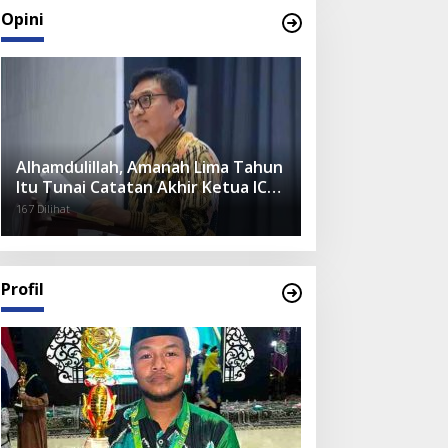
Opini
Alhamdulillah, Amanah Lima Tahun
Itu Tunai Catatan Akhir Ketua ICMI
Jatim
167 Dilihat
Profil