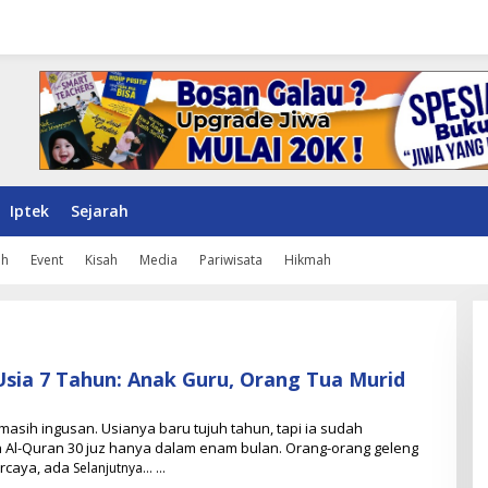
Iptek
Sejarah
ah
Event
Kisah
Media
Pariwisata
Hikmah
Usia 7 Tahun: Anak Guru, Orang Tua Murid
asih ingusan. Usianya baru tujuh tahun, tapi ia sudah
Al-Quran 30 juz hanya dalam enam bulan. Orang-orang geleng
ercaya, ada
Selanjutnya…