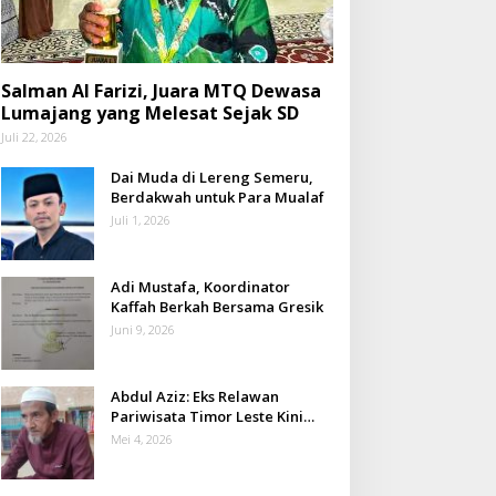
Salman Al Farizi, Juara MTQ Dewasa
Lumajang yang Melesat Sejak SD
Juli 22, 2026
Dai Muda di Lereng Semeru,
Berdakwah untuk Para Mualaf
Juli 1, 2026
Adi Mustafa, Koordinator
Kaffah Berkah Bersama Gresik
Juni 9, 2026
Abdul Aziz: Eks Relawan
Pariwisata Timor Leste Kini
Takmir Kalisat
Mei 4, 2026