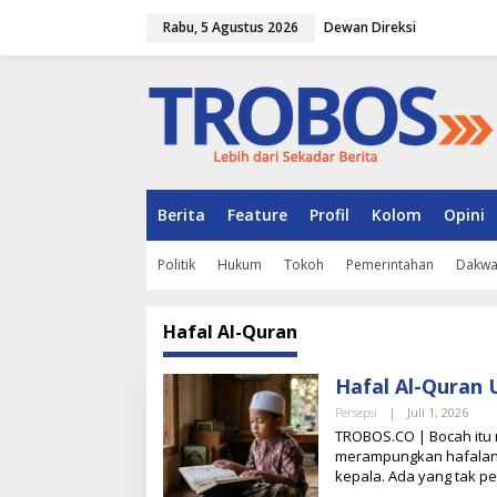
L
Rabu, 5 Agustus 2026
Dewan Direksi
e
w
a
t
i
k
e
k
o
n
Berita
Feature
Profil
Kolom
Opini
t
e
Politik
Hukum
Tokoh
Pemerintahan
Dakw
n
Hafal Al-Quran
Hafal Al-Quran 
Persepsi
|
Juli 1, 2026
O
L
TROBOS.CO | Bocah itu m
E
merampungkan hafalan 
H
kepala. Ada yang tak p
T
I