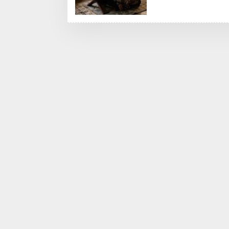
M
R
E
D
A
K
S
I