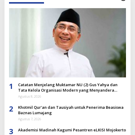
1
Catatan Menjelang Muktamar NU (2) Gus Yahya dan
Tata Kelola Organisasi Modern yang Menyandera
Dirinya
Agustus 8, 2026
2
Khotmil Qur’an dan Tausiyah untuk Penerima Beasiswa
Baznas Lumajang
Agustus 7, 2026
3
Akademisi Madinah Kagumi Pesantren eLKISI Mojokerto