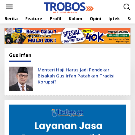
L
e
w
Berita
Feature
Profil
Kolom
Opini
Iptek
Sej
a
t
i
k
e
k
o
Gus Irfan
n
t
e
Menteri Haji Harus Jadi Pendekar:
n
Bisakah Gus Irfan Patahkan Tradisi
Korupsi?