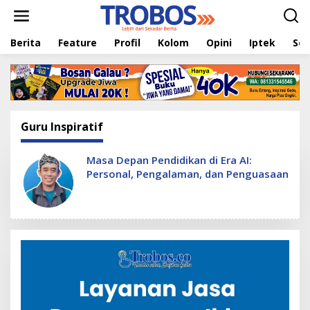
L
e
w
Berita
Feature
Profil
Kolom
Opini
Iptek
Sej
a
t
i
k
e
k
o
Guru Inspiratif
n
t
e
Masa Depan Pendidikan di Era AI:
n
Personal, Pengalaman, dan Penguasaan