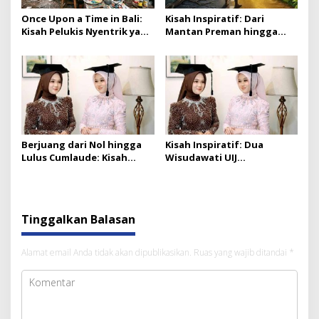
Once Upon a Time in Bali:
Kisah Inspiratif: Dari
Kisah Pelukis Nyentrik yang
Mantan Preman hingga
Tersentuh Hidayah
Pejabat Anti Suap yang
‘Kunci’ Istri & Matikan AC
Saat Tamu Pribadi Datang
Berjuang dari Nol hingga
Kisah Inspiratif: Dua
Lulus Cumlaude: Kisah
Wisudawati UIJ
Bheta & Shinta,
Banyuwangi yang Lolos
Wisudawan UIJ yang
dari Keterbatasan Ekonomi
Bertahan dengan KIP
Berkat KIP Kuliah
Kuliah
Tinggalkan Balasan
Alamat email Anda tidak akan dipublikasikan.
Ruas yang wajib ditandai
*