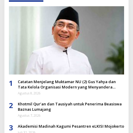
1
Catatan Menjelang Muktamar NU (2) Gus Yahya dan
Tata Kelola Organisasi Modern yang Menyandera
Dirinya
Agustus 8, 2026
2
Khotmil Qur’an dan Tausiyah untuk Penerima Beasiswa
Baznas Lumajang
Agustus 7, 2026
3
Akademisi Madinah Kagumi Pesantren eLKISI Mojokerto
Juli 31, 2026