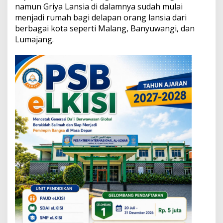
a
namun Griya Lansia di dalamnya sudah mulai
r
menjadi rumah bagi delapan orang lansia dari
d
berbagai kota seperti Malang, Banyuwangi, dan
e
Lumajang.
n
g
a
n
N
i
a
t
M
e
m
a
k
m
u
r
k
a
n
M
a