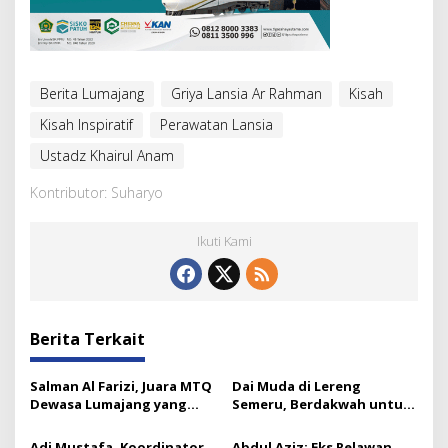
Berita Lumajang
Griya Lansia Ar Rahman
Kisah
Kisah Inspiratif
Perawatan Lansia
Ustadz Khairul Anam
Kontributor: Suharyo
Ikuti Kami
Berita Terkait
Salman Al Farizi, Juara MTQ
Dai Muda di Lereng
Dewasa Lumajang yang
Semeru, Berdakwah untuk
Melesat Sejak SD
Para Mualaf
Adi Mustafa, Koordinator
Abdul Aziz: Eks Relawan