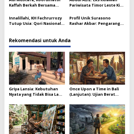
Kaffah Berkah Bersama
Pariwisata Timor Leste Kini
Gresik
Takmir Kalisat
Innalillahi, KH Fachrurrozy
Profil Unik Surasono
Tutup Usia: Qori Nasional
Rashar Akbar: Pengarang
& Mantan Kadis Kemenag
Novel ‘Satria Piningit
yang Penuh Teladan
Mencari Allah’ dan Kisah
Perjalanan Spiritualnya
Rekomendasi untuk Anda
Griya Lansia: Kebutuhan
Once Upon a Time in Bali
Nyata yang Tidak Bisa Lagi
(Lanjutan): Ujian Berat
Diabaikan
Zorrow, Antara Iman dan
Pekerjaan