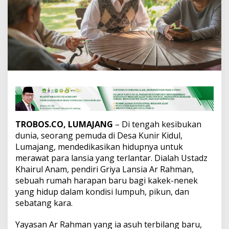
h
m
a
n
:
M
e
r
a
w
a
t
L
a
TROBOS.CO, LUMAJANG
– Di tengah kesibukan
n
dunia, seorang pemuda di Desa Kunir Kidul,
s
Lumajang, mendedikasikan hidupnya untuk
i
merawat para lansia yang terlantar. Dialah Ustadz
a
Khairul Anam, pendiri Griya Lansia Ar Rahman,
T
e
sebuah rumah harapan baru bagi kakek-nenek
r
yang hidup dalam kondisi lumpuh, pikun, dan
l
sebatang kara.
a
n
Yayasan Ar Rahman yang ia asuh terbilang baru,
t