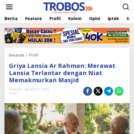
L
e
w
Berita
Feature
Profil
Kolom
Opini
Iptek
Sej
a
t
i
k
e
k
o
Beranda
/
Profil
G
n
r
t
Griya Lansia Ar Rahman: Merawat
i
e
y
Lansia Terlantar dengan Niat
n
a
Memakmurkan Masjid
L
a
Suharyo
Agustus 17, 2025
n
Profil
s
i
a
A
r
R
a