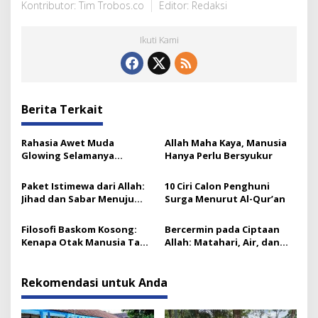
Kontributor: Tim Trobos.co
Editor: Redaksi
Ikuti Kami
Berita Terkait
Rahasia Awet Muda
Allah Maha Kaya, Manusia
Glowing Selamanya
Hanya Perlu Bersyukur
Menurut Islam
Paket Istimewa dari Allah:
10 Ciri Calon Penghuni
Jihad dan Sabar Menuju
Surga Menurut Al-Qur’an
Kebahagiaan Sejati
Filosofi Baskom Kosong:
Bercermin pada Ciptaan
Kenapa Otak Manusia Tak
Allah: Matahari, Air, dan
Pernah Penuh Ilmu
Pohon yang Ikhlas
Rekomendasi untuk Anda