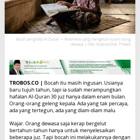
i
a
7
T
a
h
u
Bocah penghafal Al-Quran — fenomena yang mengetuk nurani orang
n
dewasa | Foto: Ilustrasi/Dok. Pribadi
:
A
n
a
k
G
u
TROBOS.CO |
Bocah itu masih ingusan. Usianya
r
baru tujuh tahun, tapi ia sudah merampungkan
u
hafalan Al-Quran 30 juz hanya dalam enam bulan.
,
Orang-orang geleng kepala. Ada yang tak percaya,
O
r
ada yang tertegun, ada yang diam-diam malu.
a
n
Wajar. Orang dewasa saja kerap bergelut
g
bertahun-tahun hanya untuk menyelesaikan
T
beberapa juz. Tapi bocah ini melakukannya dengan
u