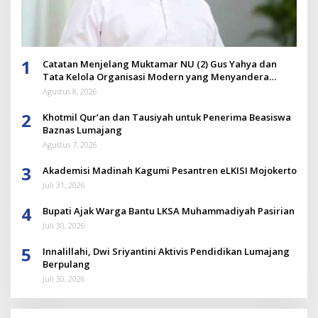
1
Catatan Menjelang Muktamar NU (2) Gus Yahya dan
Tata Kelola Organisasi Modern yang Menyandera
Dirinya
Agustus 8, 2026
2
Khotmil Qur’an dan Tausiyah untuk Penerima Beasiswa
Baznas Lumajang
Agustus 7, 2026
3
Akademisi Madinah Kagumi Pesantren eLKISI Mojokerto
Juli 31, 2026
4
Bupati Ajak Warga Bantu LKSA Muhammadiyah Pasirian
Juli 30, 2026
5
Innalillahi, Dwi Sriyantini Aktivis Pendidikan Lumajang
Berpulang
Juli 30, 2026