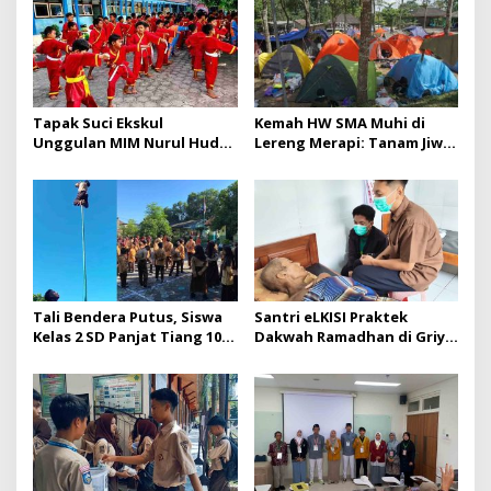
Tapak Suci Ekskul
Kemah HW SMA Muhi di
Unggulan MIM Nurul Huda
Lereng Merapi: Tanam Jiwa
Lumajang
Pemimpin
Tali Bendera Putus, Siswa
Santri eLKISI Praktek
Kelas 2 SD Panjat Tiang 10
Dakwah Ramadhan di Griya
Meter
Lansia Malang, Wujud
Dakwah Bil-Hal