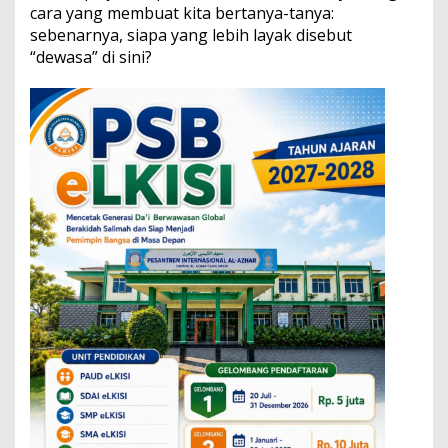
a
cara yang membuat kita bertanya-tanya:
M
sebenarnya, siapa yang lebih layak disebut
u
“dewasa” di sini?
r
i
d