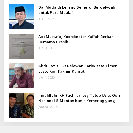
Dai Muda di Lereng Semeru, Berdakwah
untuk Para Mualaf
Juli 1, 2026
Adi Mustafa, Koordinator Kaffah Berkah
Bersama Gresik
Juni 9, 2026
Abdul Aziz: Eks Relawan Pariwisata Timor
Leste Kini Takmir Kalisat
Mei 4, 2026
Innalillahi, KH Fachrurrozy Tutup Usia: Qori
Nasional & Mantan Kadis Kemenag yang
Penuh Teladan
Januari 26, 2026