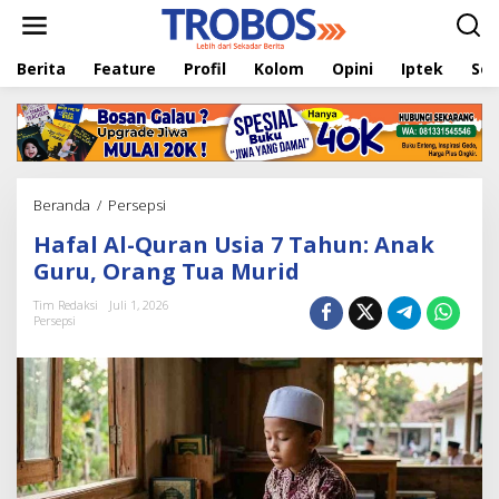
L
e
w
Berita
Feature
Profil
Kolom
Opini
Iptek
Sej
a
t
i
k
e
k
o
Beranda
/
Persepsi
H
n
a
t
Hafal Al-Quran Usia 7 Tahun: Anak
f
e
a
Guru, Orang Tua Murid
n
l
A
Tim Redaksi
Juli 1, 2026
Persepsi
l
-
Q
u
r
a
n
U
s