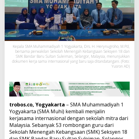
1
Y
o
g
y
a
k
a
r
Kepala SMA Muhammadiyah 1 Yogyakarta, Drs. H. Herynugroho, M.Pd,
bersama perwakilan Sekolah Menengah Kebangsaan Seksyen 18 dan
t
SMK Bandar Baru Sultan Suleiman, Selangor, Malaysia, menunjukkan
a
dokumen kerja sama internasional yang baru saja ditandatangani. (Foto:
J
Yusron AD)
a
l
i
n
K
e
r
trobos.co, Yogyakarta
– SMA Muhammadiyah 1
j
Yogyakarta (SMA Muhi) kembali menjalin
a
kerjasama internasional dengan sekolah mitra dari
s
Malaysia. Sebanyak 53 rombongan guru dari
a
m
Sekolah Menengah Kebangsaan (SMK) Seksyen 18
a
dan SMK Bandar Baru Sultan Suleiman, Selangor,