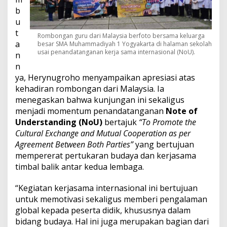
b
u
t
Rombongan guru dari Malaysia berfoto bersama keluarga
a
besar SMA Muhammadiyah 1 Yogyakarta di halaman sekolah
usai penandatanganan kerja sama internasional (NoU).
n
n
ya, Herynugroho menyampaikan apresiasi atas
kehadiran rombongan dari Malaysia. Ia
menegaskan bahwa kunjungan ini sekaligus
menjadi momentum penandatanganan
Note of
Understanding (NoU)
bertajuk
“To Promote the
Cultural Exchange and Mutual Cooperation as per
Agreement Between Both Parties”
yang bertujuan
mempererat pertukaran budaya dan kerjasama
timbal balik antar kedua lembaga.
“Kegiatan kerjasama internasional ini bertujuan
untuk memotivasi sekaligus memberi pengalaman
global kepada peserta didik, khususnya dalam
bidang budaya. Hal ini juga merupakan bagian dari