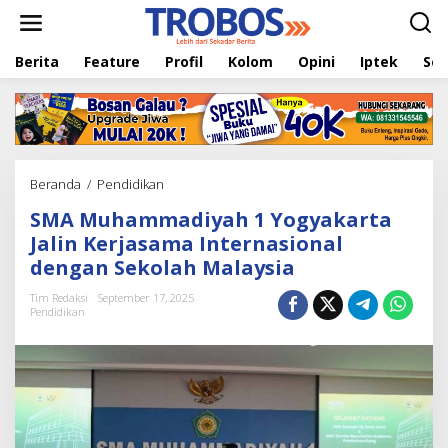
L
e
w
Berita
Feature
Profil
Kolom
Opini
Iptek
Sej
a
t
i
k
e
k
o
Beranda
/
Pendidikan
S
n
M
t
SMA Muhammadiyah 1 Yogyakarta
A
e
M
Jalin Kerjasama Internasional
n
u
dengan Sekolah Malaysia
h
a
Tim Redaksi
September 17, 2025
m
Pendidikan
m
a
d
i
y
a
h