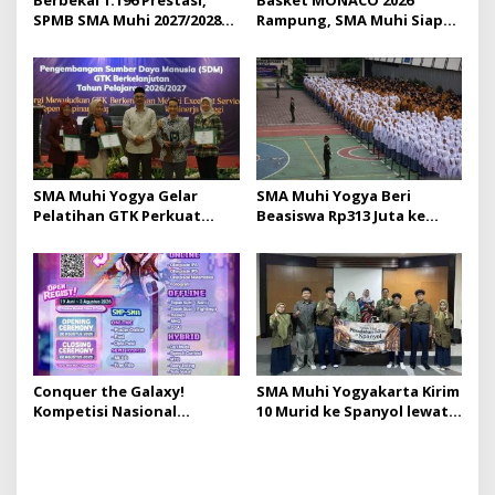
Berbekal 1.196 Prestasi,
Basket MONACO 2026
SPMB SMA Muhi 2027/2028
Rampung, SMA Muhi Siap
Resmi Diluncurkan
Gelar 18 Lomba Lagi
SMA Muhi Yogya Gelar
SMA Muhi Yogya Beri
Pelatihan GTK Perkuat
Beasiswa Rp313 Juta ke
Budaya Layanan Prima
Murid Baru
Conquer the Galaxy!
SMA Muhi Yogyakarta Kirim
Kompetisi Nasional
10 Murid ke Spanyol lewat
MONACO #11 SMA Muhi
Cultural Field Trip
Yogya Buka Pendaftaran
hingga 3 Agustus