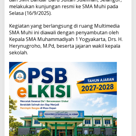
I
melakukan kunjungan resmi ke SMA Muhi pada
n
Selasa (16/9/2025).
t
e
r
Kegiatan yang berlangsung di ruang Multimedia
n
SMA Muhi ini diawali dengan penyambutan oleh
a
Kepala SMA Muhammadiyah 1 Yogyakarta, Drs. H.
s
Herynugroho, M.Pd, beserta jajaran wakil kepala
i
o
sekolah.
n
a
l
d
e
n
g
a
n
S
e
k
o
l
a