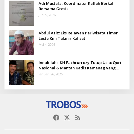
Adi Mustafa, Koordinator Kaffah Berkah
Bersama Gresik
Juni 9, 2026
Abdul Aziz: Eks Relawan Pariwisata Timor
Leste Kini Takmir Kalisat
Mei 4, 2026
Innalillahi, KH Fachrurrozy Tutup Usia: Qori
Nasional & Mantan Kadis Kemenag yang
Penuh Teladan
Januari 26, 2026