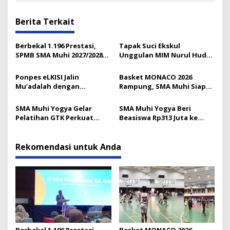
Berita Terkait
Berbekal 1.196 Prestasi,
Tapak Suci Ekskul
SPMB SMA Muhi 2027/2028
Unggulan MIM Nurul Huda
Resmi Diluncurkan
Lumajang
Ponpes eLKISI Jalin
Basket MONACO 2026
Mu’adalah dengan
Rampung, SMA Muhi Siap
Universitas Islam Madinah
Gelar 18 Lomba Lagi
SMA Muhi Yogya Gelar
SMA Muhi Yogya Beri
Pelatihan GTK Perkuat
Beasiswa Rp313 Juta ke
Budaya Layanan Prima
Murid Baru
Rekomendasi untuk Anda