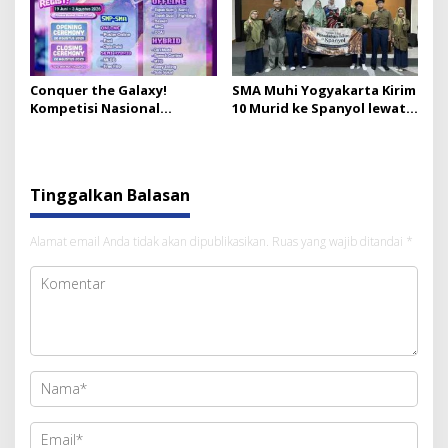
Conquer the Galaxy!
SMA Muhi Yogyakarta Kirim
Kompetisi Nasional
10 Murid ke Spanyol lewat
MONACO #11 SMA Muhi
Cultural Field Trip
Yogya Buka Pendaftaran
hingga 3 Agustus
Tinggalkan Balasan
Alamat email Anda tidak akan dipublikasikan.
Ruas yang wajib ditandai
*