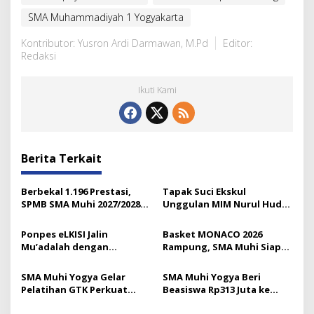
SMA Muhammadiyah 1 Yogyakarta
Kontributor: Yusron Ardi Darmawan, M.Pd
Editor:
Redaksi
Ikuti Kami
Berita Terkait
Berbekal 1.196 Prestasi,
Tapak Suci Ekskul
SPMB SMA Muhi 2027/2028
Unggulan MIM Nurul Huda
Resmi Diluncurkan
Lumajang
Ponpes eLKISI Jalin
Basket MONACO 2026
Mu’adalah dengan
Rampung, SMA Muhi Siap
Universitas Islam Madinah
Gelar 18 Lomba Lagi
SMA Muhi Yogya Gelar
SMA Muhi Yogya Beri
Pelatihan GTK Perkuat
Beasiswa Rp313 Juta ke
Budaya Layanan Prima
Murid Baru