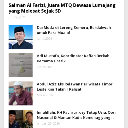
Salman Al Farizi, Juara MTQ Dewasa Lumajang
yang Melesat Sejak SD
Juli 22, 2026
Dai Muda di Lereng Semeru, Berdakwah
untuk Para Mualaf
Juli 1, 2026
Adi Mustafa, Koordinator Kaffah Berkah
Bersama Gresik
Juni 9, 2026
Abdul Aziz: Eks Relawan Pariwisata Timor
Leste Kini Takmir Kalisat
Mei 4, 2026
Innalillahi, KH Fachrurrozy Tutup Usia: Qori
Nasional & Mantan Kadis Kemenag yang
Penuh Teladan
Januari 26, 2026