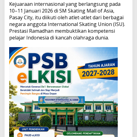
a
Kejuaraan internasional yang berlangsung pada
a
10–11 Januari 2026 di SM Skating Mall of Asia,
n
Pasay City, itu diikuti oleh atlet-atlet dari berbagai
S
negara anggota International Skating Union (ISU).
k
a
Prestasi Ramadhan membuktikan kompetensi
t
pelajar Indonesia di kancah olahraga dunia.
i
n
g
M
a
n
i
l
a