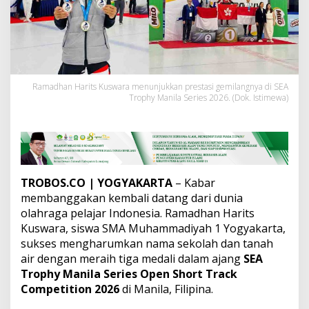
o
g
y
a
B
o
r
Ramadhan Harits Kuswara menunjukkan prestasi gemilangnya di SEA
o
Trophy Manila Series 2026. (Dok. Istimewa)
n
g
3
M
e
d
a
TROBOS.CO
| YOGYAKARTA
– Kabar
l
membanggakan kembali datang dari dunia
i
olahraga pelajar Indonesia. Ramadhan Harits
d
Kuswara, siswa SMA Muhammadiyah 1 Yogyakarta,
i
K
sukses mengharumkan nama sekolah dan tanah
e
air dengan meraih tiga medali dalam ajang
SEA
j
Trophy Manila Series Open Short Track
u
Competition 2026
di Manila, Filipina.
a
r