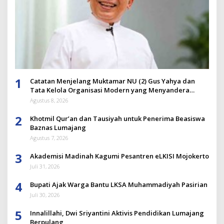
1
Catatan Menjelang Muktamar NU (2) Gus Yahya dan
Tata Kelola Organisasi Modern yang Menyandera
Dirinya
Agustus 8, 2026
2
Khotmil Qur’an dan Tausiyah untuk Penerima Beasiswa
Baznas Lumajang
Agustus 7, 2026
3
Akademisi Madinah Kagumi Pesantren eLKISI Mojokerto
Juli 31, 2026
4
Bupati Ajak Warga Bantu LKSA Muhammadiyah Pasirian
Juli 30, 2026
5
Innalillahi, Dwi Sriyantini Aktivis Pendidikan Lumajang
Berpulang