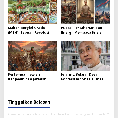
Makan Bergizi Gratis
Puasa, Pertahanan dan
(MBG): Sebuah Revolusi
Energi: Membaca Krisis
Pangan Belajar dari Praktik
Global dari Perspektif
Sukses Global
Ramadan
Pertemuan Jewish
Jejaring Belajar Desa:
Benjamin dan Jawaish
Fondasi Indonesia Emas
Prabowo
2045 Menurut Daniel Rosyid
Tinggalkan Balasan
Alamat email Anda tidak akan dipublikasikan.
Ruas yang wajib ditandai
*