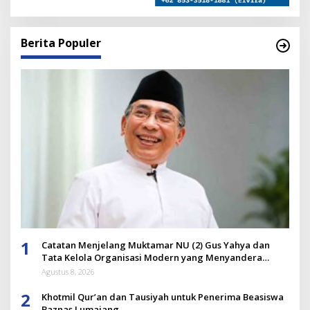
Berita Populer
1
Catatan Menjelang Muktamar NU (2) Gus Yahya dan
Tata Kelola Organisasi Modern yang Menyandera
Dirinya
Agustus 8, 2026
2
Khotmil Qur’an dan Tausiyah untuk Penerima Beasiswa
Baznas Lumajang