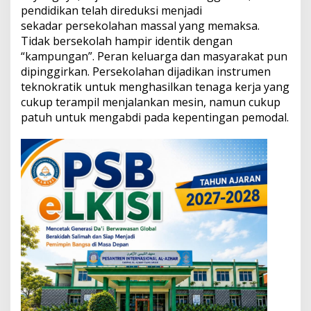
B
pendidikan telah direduksi menjadi
a
sekadar persekolahan massal yang memaksa.
n
Tidak bersekolah hampir identik dengan
g
“kampungan”. Peran keluarga dan masyarakat pun
u
n
dipinggirkan. Persekolahan dijadikan instrumen
J
teknokratik untuk menghasilkan tenaga kerja yang
e
cukup terampil menjalankan mesin, namun cukup
j
patuh untuk mengabdi pada kepentingan pemodal.
a
r
i
n
g
B
e
l
a
j
a
r