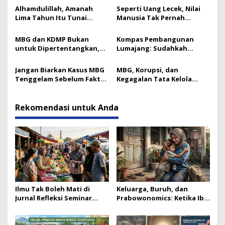
Alhamdulillah, Amanah
Seperti Uang Lecek, Nilai
Lima Tahun Itu Tunai
Manusia Tak Pernah
Catatan Akhir Ketua ICMI
Berkurang: Ini Kuncinya
Jatim
MBG dan KDMP Bukan
Kompas Pembangunan
untuk Dipertentangkan,
Lumajang: Sudahkah
Ini Substansinya
Bergerak ke Arah Benar?
Jangan Biarkan Kasus MBG
MBG, Korupsi, dan
Tenggelam Sebelum Fakta
Kegagalan Tata Kelola
Terungkap
Kebijakan Indonesia
Rekomendasi untuk Anda
Ilmu Tak Boleh Mati di
Keluarga, Buruh, dan
Jurnal Refleksi Seminar
Prabowonomics: Ketika Ibu
Nasional ICMI Jatim
Dipaksa Keluar dari Rumah