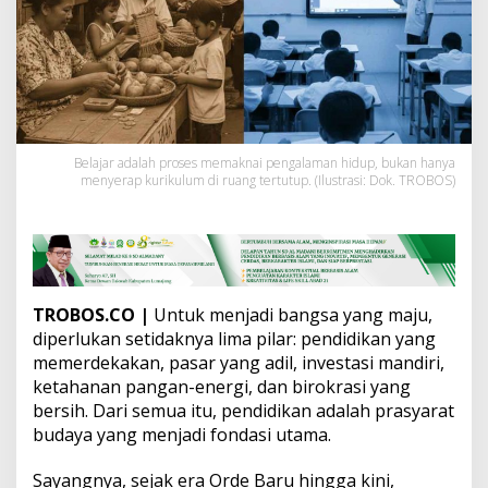
H
a
n
y
a
P
e
r
s
Belajar adalah proses memaknai pengalaman hidup, bukan hanya
menyerap kurikulum di ruang tertutup. (Ilustrasi: Dok. TROBOS)
e
k
o
l
a
h
a
TROBOS.CO
|
Untuk menjadi bangsa yang maju,
n
diperlukan setidaknya lima pilar: pendidikan yang
:
S
memerdekakan, pasar yang adil, investasi mandiri,
a
ketahanan pangan-energi, dan birokrasi yang
a
bersih. Dari semua itu, pendidikan adalah prasyarat
t
budaya yang menjadi fondasi utama.
n
y
a
Sayangnya, sejak era Orde Baru hingga kini,