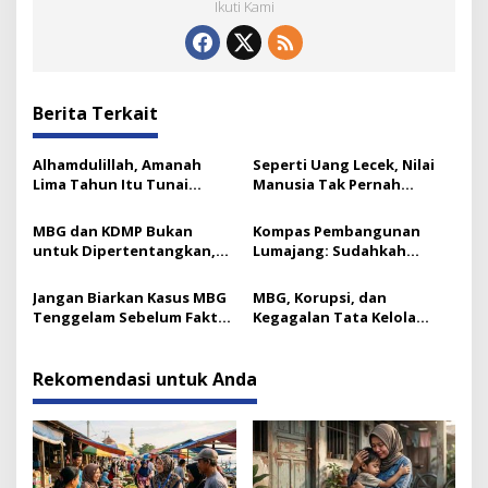
Ikuti Kami
Berita Terkait
Alhamdulillah, Amanah
Seperti Uang Lecek, Nilai
Lima Tahun Itu Tunai
Manusia Tak Pernah
Catatan Akhir Ketua ICMI
Berkurang: Ini Kuncinya
Jatim
MBG dan KDMP Bukan
Kompas Pembangunan
untuk Dipertentangkan,
Lumajang: Sudahkah
Ini Substansinya
Bergerak ke Arah Benar?
Jangan Biarkan Kasus MBG
MBG, Korupsi, dan
Tenggelam Sebelum Fakta
Kegagalan Tata Kelola
Terungkap
Kebijakan Indonesia
Rekomendasi untuk Anda