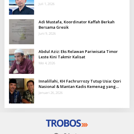
Juli 1, 2026
Adi Mustafa, Koordinator Kaffah Berkah
Bersama Gresik
Juni 9, 2026
Abdul Aziz: Eks Relawan Pariwisata Timor
Leste Kini Takmir Kalisat
Mei 4, 2026
Innalillahi, KH Fachrurrozy Tutup Usia: Qori
Nasional & Mantan Kadis Kemenag yang
Penuh Teladan
Januari 26, 2026