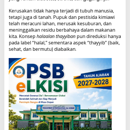
P
a
Kerusakan tidak hanya terjadi di tubuh manusia,
n
tetapi juga di tanah. Pupuk dan pestisida kimiawi
g
telah meracuni lahan, merusak kesuburan, dan
a
n
meninggalkan residu berbahaya dalam makanan
d
kita. Konsep
halaalan thayyiban
pun direduksi hanya
e
pada label “halal,” sementara aspek “thayyib” (baik,
n
sehat, dan bermutu) diabaikan.
g
a
n
P
e
r
t
a
n
i
a
n
O
r
g
a