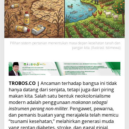
r
a
M
o
d
e
r
n
:
Pilihan sistem pertanian menentukan masa depan kesehatan tanah dan
pangan kita. (Ilustrasi: Istimewa)
B
a
n
g
u
n
K
TROBOS.CO
|
Ancaman terhadap bangsa ini tidak
e
hanya datang dari senjata, tetapi juga dari piring
d
a
makan kita. Salah satu bentuk neokolonialisme
u
modern adalah penggunaan
makanan sebagai
l
instrumen perang non-militer
. Pengawet, pewarna,
a
dan pemanis buatan yang merajalela telah memicu
t
“tsunami kesehatan,” melahirkan generasi muda
a
n
yang rentan diabetes, stroke, dan gagal ginjal.