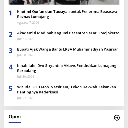
1
Khotmil Qur’an dan Tausiyah untuk Penerima Beasiswa
Baznas Lumajang
Agustus 7, 2026
2
Akademisi Madinah Kagumi Pesantren eLKISI Mojokerto
Juli 31, 2026
3
Bupati Ajak Warga Bantu LKSA Muhammadiyah Pasirian
Juli 30, 2026
4
Innalillahi, Dwi Sriyantini Aktivis Pendidikan Lumajang
Berpulang
Juli 30, 2026
5
Wisuda STID Moh. Natsir XVI, Tokoh Dakwah Tekankan
Pentingnya Kaderisasi
Juli 27, 2026
Opini