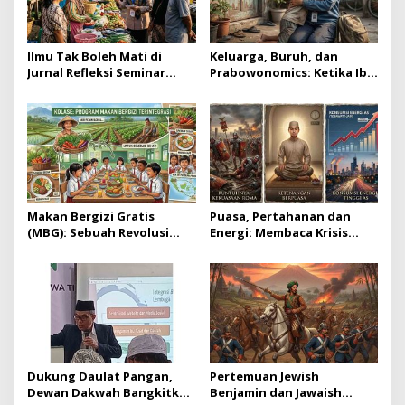
Ilmu Tak Boleh Mati di
Keluarga, Buruh, dan
Jurnal Refleksi Seminar
Prabowonomics: Ketika Ibu
Nasional ICMI Jatim
Dipaksa Keluar dari Rumah
Makan Bergizi Gratis
Puasa, Pertahanan dan
(MBG): Sebuah Revolusi
Energi: Membaca Krisis
Pangan Belajar dari Praktik
Global dari Perspektif
Sukses Global
Ramadan
Dukung Daulat Pangan,
Pertemuan Jewish
Dewan Dakwah Bangkitkan
Benjamin dan Jawaish