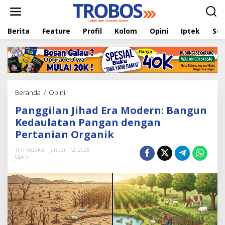
L
e
w
Berita
Feature
Profil
Kolom
Opini
Iptek
Sej
a
t
i
k
e
k
o
Beranda
/
Opini
P
n
a
t
Panggilan Jihad Era Modern: Bangun
n
e
g
Kedaulatan Pangan dengan
n
g
Pertanian Organik
i
l
Tim Redaksi
Januari 12, 2026
a
Opini
n
J
i
h
a
d
E