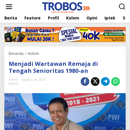
L
e
w
Berita
Feature
Profil
Kolom
Opini
Iptek
Sej
a
t
i
k
e
k
o
Beranda
/
Kolom
M
n
e
t
Menjadi Wartawan Remaja di
n
e
j
Tengah Senioritas 1980-an
n
a
d
Admin
Agustus 28, 2025
Kolom
i
W
a
r
t
a
w
a
n