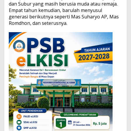
9
dan Subur yang masih berusia muda atau remaja.
8
Empat tahun kemudian, barulah menyusul
0
generasi berikutnya seperti Mas Suharyo AP, Mas
-
Romdhon, dan seterusnya.
a
n