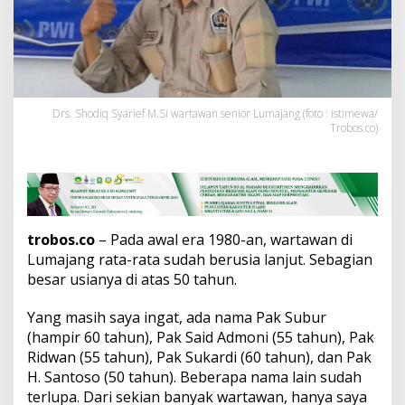
R
e
m
a
j
a
d
Drs. Shodiq Syarief M.Si wartawan senior Lumajang (foto : istimewa/
i
Trobos.co)
T
e
n
g
a
h
S
trobos.co
– Pada awal era 1980-an, wartawan di
e
Lumajang rata-rata sudah berusia lanjut. Sebagian
n
besar usianya di atas 50 tahun.
i
o
r
Yang masih saya ingat, ada nama Pak Subur
i
(hampir 60 tahun), Pak Said Admoni (55 tahun), Pak
t
Ridwan (55 tahun), Pak Sukardi (60 tahun), dan Pak
a
H. Santoso (50 tahun). Beberapa nama lain sudah
s
terlupa. Dari sekian banyak wartawan, hanya saya
1