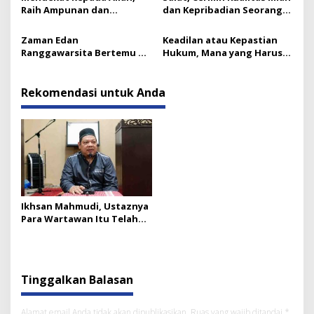
Raih Ampunan dan
dan Kepribadian Seorang
Ketenangan
Mukmin
Zaman Edan
Keadilan atau Kepastian
Ranggawarsita Bertemu Al-
Hukum, Mana yang Harus
Insyirah
Didahulukan?
Rekomendasi untuk Anda
Ikhsan Mahmudi, Ustaznya
Para Wartawan Itu Telah
Berpulang
Tinggalkan Balasan
Alamat email Anda tidak akan dipublikasikan.
Ruas yang wajib ditandai
*