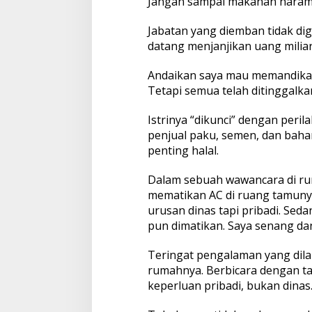
Jangan sampai makanan haram 
T
a
m
Jabatan yang diemban tidak di
u
datang menjanjikan uang milia
P
r
Andaikan saya mau memandikan 
i
b
Tetapi semua telah ditinggalkan
a
d
Istrinya “dikunci” dengan peril
i
penjual paku, semen, dan bah
D
penting halal.
a
t
a
Dalam sebuah wawancara di ruma
n
mematikan AC di ruang tamuny
g
urusan dinas tapi pribadi. Sed
pun dimatikan. Saya senang da
Teringat pengalaman yang dila
rumahnya. Berbicara dengan t
keperluan pribadi, bukan dinas