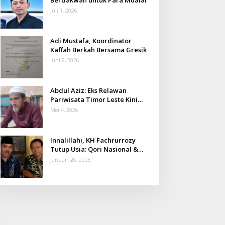
Juli 1, 2026
Adi Mustafa, Koordinator
Kaffah Berkah Bersama Gresik
Juni 9, 2026
Abdul Aziz: Eks Relawan
Pariwisata Timor Leste Kini
Takmir Kalisat
Mei 4, 2026
Innalillahi, KH Fachrurrozy
Tutup Usia: Qori Nasional &
Mantan Kadis Kemenag yang
Januari 26, 2026
Penuh Teladan