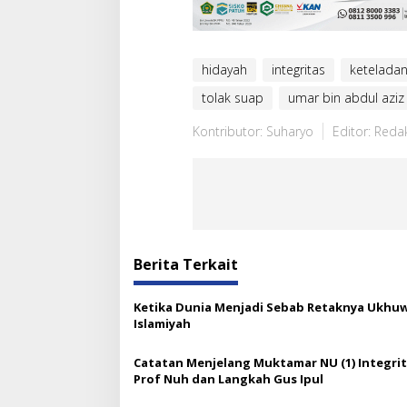
hidayah
integritas
ketelada
tolak suap
umar bin abdul aziz
Kontributor: Suharyo
Editor: Reda
Berita Terkait
Ketika Dunia Menjadi Sebab Retaknya Ukhu
Islamiyah
Catatan Menjelang Muktamar NU (1) Integri
Prof Nuh dan Langkah Gus Ipul