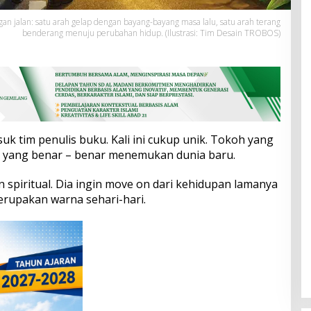
ngan jalan: satu arah gelap dengan bayang-bayang masa lalu, satu arah terang
benderang menuju perubahan hidup. (Ilustrasi: Tim Desain TROBOS)
k tim penulis buku. Kali ini cukup unik. Tokoh yang
n yang benar – benar menemukan dunia baru.
spiritual. Dia ingin move on dari kehidupan lamanya
erupakan warna sehari-hari.