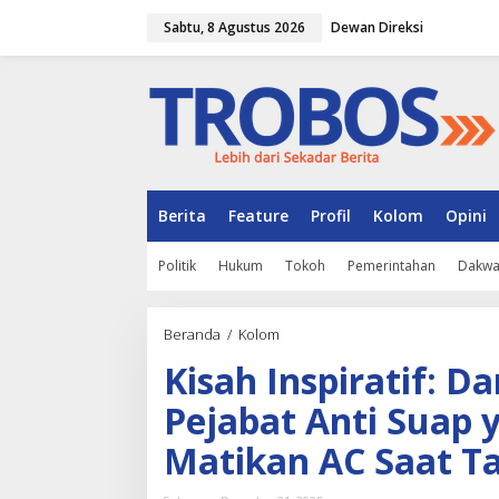
L
Sabtu, 8 Agustus 2026
Dewan Direksi
e
w
a
t
i
k
e
k
o
n
Berita
Feature
Profil
Kolom
Opini
t
e
Politik
Hukum
Tokoh
Pemerintahan
Dakw
n
Beranda
/
Kolom
K
i
Kisah Inspiratif: 
s
a
Pejabat Anti Suap y
h
I
Matikan AC Saat T
n
s
p