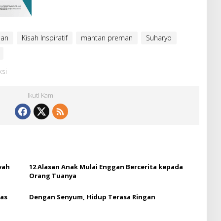
nan
Kisah Inspiratif
mantan preman
Suharyo
ksi
Ikuti Kami
wah
12 Alasan Anak Mulai Enggan Bercerita kepada
Orang Tuanya
tas
Dengan Senyum, Hidup Terasa Ringan