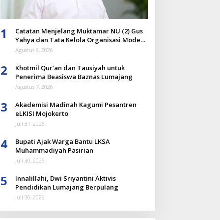
1
Catatan Menjelang Muktamar NU (2) Gus
Yahya dan Tata Kelola Organisasi Modern
yang Menyandera Dirinya
Agustus 8, 2026
2
Khotmil Qur’an dan Tausiyah untuk
Penerima Beasiswa Baznas Lumajang
Agustus 7, 2026
3
Akademisi Madinah Kagumi Pesantren
eLKISI Mojokerto
Juli 31, 2026
4
Bupati Ajak Warga Bantu LKSA
Muhammadiyah Pasirian
Juli 30, 2026
5
Innalillahi, Dwi Sriyantini Aktivis
Pendidikan Lumajang Berpulang
Juli 30, 2026