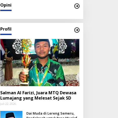
Opini
Profil
Salman Al Farizi, Juara MTQ Dewasa
Lumajang yang Melesat Sejak SD
Juli 22, 2026
Dai Muda di Lereng Semeru,
Berdakwah untuk Para Mualaf