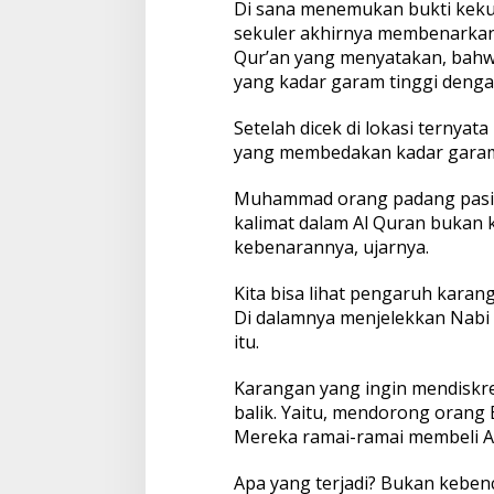
Di sana menemukan bukti kekua
sekuler akhirnya membenarka
Qur’an yang menyatakan, bahwa 
yang kadar garam tinggi deng
Setelah dicek di lokasi ternyat
yang membedakan kadar gara
Muhammad orang padang pasir, 
kalimat dalam Al Quran bukan 
kebenarannya, ujarnya.
Kita bisa lihat pengaruh karan
Di dalamnya menjelekkan Nabi
itu.
Karangan yang ingin mendiskr
balik. Yaitu, mendorong orang B
Mereka ramai-ramai membeli A
Apa yang terjadi? Bukan kebenc