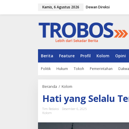
L
Kamis, 6 Agustus 2026
Dewan Direksi
e
w
a
t
i
k
e
k
o
n
Berita
Feature
Profil
Kolom
Opini
t
e
Politik
Hukum
Tokoh
Pemerintahan
Dakw
n
Beranda
/
Kolom
H
a
Hati yang Selalu Te
t
i
y
Tim Redaksi
Desember 6, 2025
a
Kolom
n
g
S