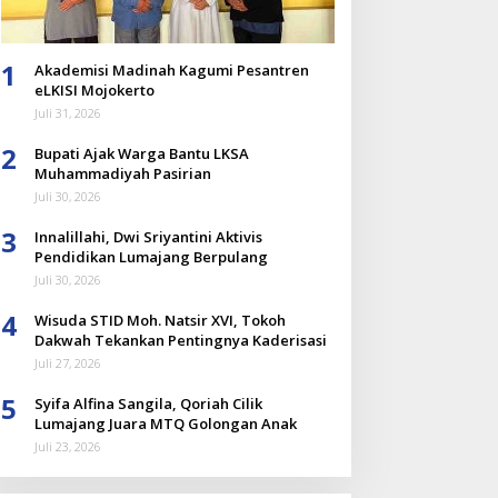
1
Akademisi Madinah Kagumi Pesantren
eLKISI Mojokerto
Juli 31, 2026
2
Bupati Ajak Warga Bantu LKSA
Muhammadiyah Pasirian
Juli 30, 2026
3
Innalillahi, Dwi Sriyantini Aktivis
Pendidikan Lumajang Berpulang
Juli 30, 2026
4
Wisuda STID Moh. Natsir XVI, Tokoh
Dakwah Tekankan Pentingnya Kaderisasi
Juli 27, 2026
5
Syifa Alfina Sangila, Qoriah Cilik
Lumajang Juara MTQ Golongan Anak
Juli 23, 2026