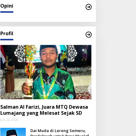
Opini
Profil
Salman Al Farizi, Juara MTQ Dewasa
Lumajang yang Melesat Sejak SD
Juli 22, 2026
Dai Muda di Lereng Semeru,
Berdakwah untuk Para Mualaf