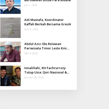
Juli 1, 2026
Adi Mustafa, Koordinator
Kaffah Berkah Bersama Gresik
Juni 9, 2026
Abdul Aziz: Eks Relawan
Pariwisata Timor Leste Kini
Takmir Kalisat
Mei 4, 2026
Innalillahi, KH Fachrurrozy
Tutup Usia: Qori Nasional &
Mantan Kadis Kemenag yang
Januari 26, 2026
Penuh Teladan