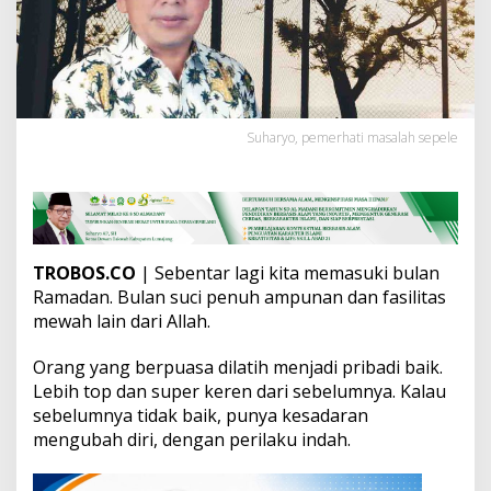
-
k
u
p
u
A
t
Suharyo, pemerhati masalah sepele
a
u
T
e
t
a
p
TROBOS.CO
| Sebentar lagi kita memasuki bulan
J
Ramadan. Bulan suci penuh ampunan dan fasilitas
a
mewah lain dari Allah.
d
i
U
Orang yang berpuasa dilatih menjadi pribadi baik.
l
Lebih top dan super keren dari sebelumnya. Kalau
a
sebelumnya tidak baik, punya kesadaran
t
mengubah diri, dengan perilaku indah.