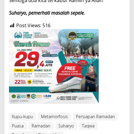
Semoga doa kita terkabul. Aamiin ya Allah.
Suharyo, pemerhati masalah sepele.
Post Views:
516
Kupu-kupu
Metamorfosis
Persiapan Ramadan
Puasa
Ramadan
Suharyo
Taqwa