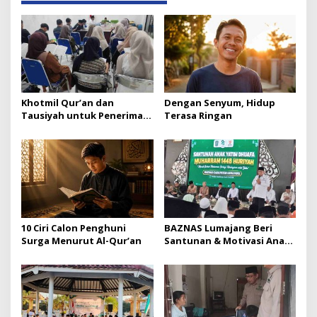
Khotmil Qur’an dan
Dengan Senyum, Hidup
Tausiyah untuk Penerima
Terasa Ringan
Beasiswa Baznas Lumajang
10 Ciri Calon Penghuni
BAZNAS Lumajang Beri
Surga Menurut Al-Qur’an
Santunan & Motivasi Anak
Yatim