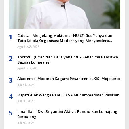
1
Catatan Menjelang Muktamar NU (2) Gus Yahya dan
Tata Kelola Organisasi Modern yang Menyandera
Dirinya
Agustus 8, 2026
2
Khotmil Qur’an dan Tausiyah untuk Penerima Beasiswa
Baznas Lumajang
Agustus 7, 2026
3
Akademisi Madinah Kagumi Pesantren eLKISI Mojokerto
Juli 31, 2026
4
Bupati Ajak Warga Bantu LKSA Muhammadiyah Pasirian
Juli 30, 2026
5
Innalillahi, Dwi Sriyantini Aktivis Pendidikan Lumajang
Berpulang
Juli 30, 2026