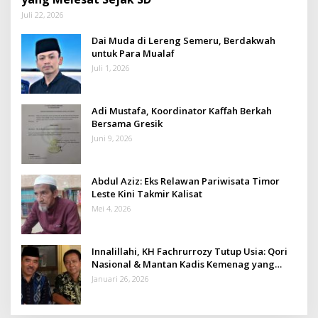
Juli 22, 2026
Dai Muda di Lereng Semeru, Berdakwah
untuk Para Mualaf
Juli 1, 2026
Adi Mustafa, Koordinator Kaffah Berkah
Bersama Gresik
Juni 9, 2026
Abdul Aziz: Eks Relawan Pariwisata Timor
Leste Kini Takmir Kalisat
Mei 4, 2026
Innalillahi, KH Fachrurrozy Tutup Usia: Qori
Nasional & Mantan Kadis Kemenag yang
Penuh Teladan
Januari 26, 2026