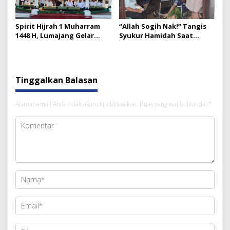
Spirit Hijrah 1 Muharram
“Allah Sogih Nak!” Tangis
1448 H, Lumajang Gelar
Syukur Hamidah Saat
Ngaji Bareng Seribu
Terima Kursi Roda dari
Peserta
BAZNAS Lumajang
Tinggalkan Balasan
Alamat email Anda tidak akan dipublikasikan.
Ruas yang wajib ditandai
*