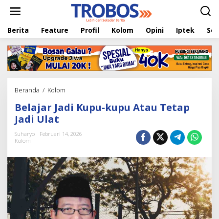
L
e
w
Berita
Feature
Profil
Kolom
Opini
Iptek
Sej
a
t
i
k
e
k
o
Beranda
/
Kolom
B
n
e
t
Belajar Jadi Kupu-kupu Atau Tetap
l
e
a
Jadi Ulat
n
j
a
Suharyo
Februari 14, 2026
Kolom
r
J
a
d
i
K
u
p
u