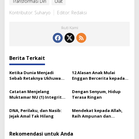
Transformasi Diri
Ulat
Kontributor: Suharyo
Editor: Redaksi
Ikuti Kami
Berita Terkait
Ketika Dunia Menjadi
12 Alasan Anak Mulai
Sebab Retaknya Ukhuwah
Enggan Bercerita kepada
Islamiyah
Orang Tuanya
Catatan Menjelang
Dengan Senyum, Hidup
Muktamar NU (1) Integritas
Terasa Ringan
Prof Nuh dan Langkah Gus
Ipul
DNA, Perilaku, dan Nasib:
Mendekat kepada Allah,
Jejak Amal Tak Hilang
Raih Ampunan dan
Ketenangan
Rekomendasi untuk Anda