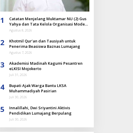
1
Catatan Menjelang Muktamar NU (2) Gus
Yahya dan Tata Kelola Organisasi Modern
yang Menyandera Dirinya
Agustus 8, 2026
2
Khotmil Qur’an dan Tausiyah untuk
Penerima Beasiswa Baznas Lumajang
Agustus 7, 2026
3
Akademisi Madinah Kagumi Pesantren
eLKISI Mojokerto
Juli 31, 2026
4
Bupati Ajak Warga Bantu LKSA
Muhammadiyah Pasirian
Juli 30, 2026
5
Innalillahi, Dwi Sriyantini Aktivis
Pendidikan Lumajang Berpulang
Juli 30, 2026