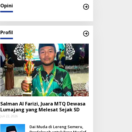
Opini
Profil
Salman Al Farizi, Juara MTQ Dewasa
Lumajang yang Melesat Sejak SD
Juli 22, 2026
Dai Muda di Lereng Semeru,
Berdakwah untuk Para Mualaf