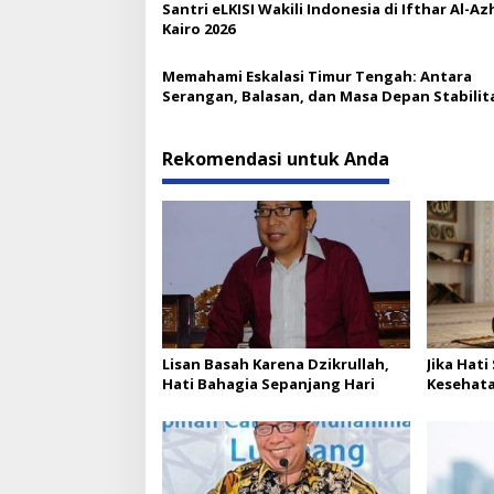
Santri eLKISI Wakili Indonesia di Ifthar Al-Az
Kairo 2026
Memahami Eskalasi Timur Tengah: Antara
Serangan, Balasan, dan Masa Depan Stabilit
Kawasan
Rekomendasi untuk Anda
Lisan Basah Karena Dzikrullah,
Jika Hati
Hati Bahagia Sepanjang Hari
Kesehatan
Jernih