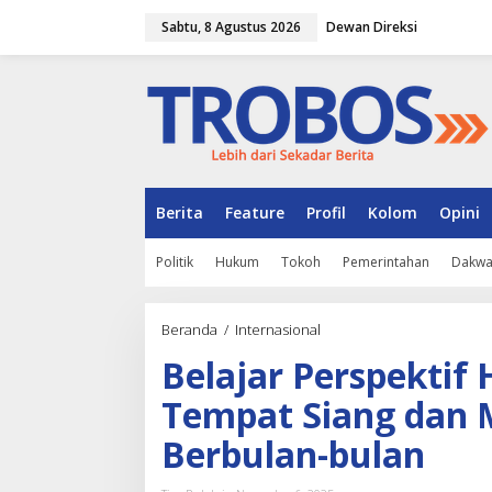
L
Sabtu, 8 Agustus 2026
Dewan Direksi
e
w
a
t
i
k
e
k
o
n
Berita
Feature
Profil
Kolom
Opini
t
e
Politik
Hukum
Tokoh
Pemerintahan
Dakw
n
Beranda
/
Internasional
B
e
Belajar Perspektif 
l
a
Tempat Siang dan 
j
a
Berbulan-bulan
r
P
e