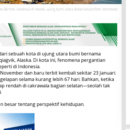
ta Barrow. Letaknya di Alaska, ujung bumi utara dekat kutub (Foto: Istimewa)
ari sebuah kota di ujung utara bumi bernama
qiaġvik, Alaska. Di kota ini, fenomena pergantian
perti di Indonesia.
November dan baru terbit kembali sekitar 23 Januari.
egelapan selama kurang lebih 67 hari. Bahkan, ketika
tap rendah di cakrawala bagian selatan—seolah tak
.
n besar tentang perspektif kehidupan.