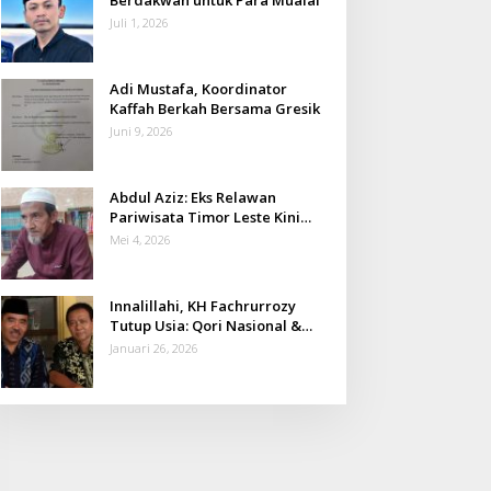
Juli 1, 2026
Adi Mustafa, Koordinator
Kaffah Berkah Bersama Gresik
Juni 9, 2026
Abdul Aziz: Eks Relawan
Pariwisata Timor Leste Kini
Takmir Kalisat
Mei 4, 2026
Innalillahi, KH Fachrurrozy
Tutup Usia: Qori Nasional &
Mantan Kadis Kemenag yang
Januari 26, 2026
Penuh Teladan