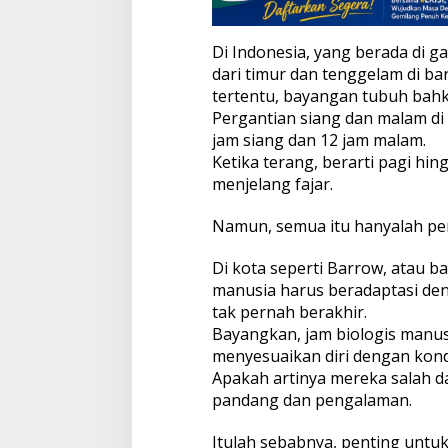
a
n
Di Indonesia, yang berada di gar
dari timur dan tenggelam di bar
tertentu, bayangan tubuh bahka
Pergantian siang dan malam di s
jam siang dan 12 jam malam.
Ketika terang, berarti pagi hin
menjelang fajar.
Namun, semua itu hanyalah pers
Di kota seperti Barrow, atau ba
manusia harus beradaptasi den
tak pernah berakhir.
Bayangkan, jam biologis manusi
menyesuaikan diri dengan kondi
Apakah artinya mereka salah da
pandang dan pengalaman.
Itulah sebabnya, penting untu