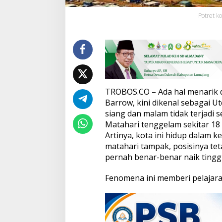
o
Potret ko
w
,
T
e
m
p
a
t
S
TROBOS.CO – Ada hal menarik d
i
Barrow, kini dikenal sebagai Ut
a
siang dan malam tidak terjadi se
n
Matahari tenggelam sekitar 18 
g
d
Artinya, kota ini hidup dalam k
a
matahari tampak, posisinya te
n
pernah benar-benar naik tinggi
M
a
Fenomena ini memberi pelajara
l
a
m
B
i
s