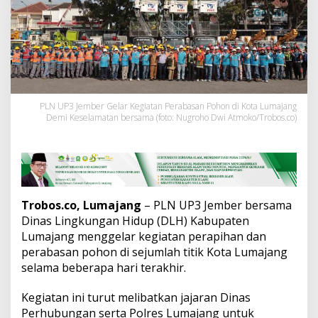
a
r
P
e
r
a
b
a
s
PLN UP3 Jember Gelar Kegiatan Perabasan Pohon di Kota Lumajang
Demi Keselamatan bersama (foto: Nugroho Dwi Atmoko/Trobos.co)
a
n
P
o
h
o
n
Trobos.co, Lumajang
– PLN UP3 Jember bersama
d
Dinas Lingkungan Hidup (DLH) Kabupaten
i
L
Lumajang menggelar kegiatan perapihan dan
u
perabasan pohon di sejumlah titik Kota Lumajang
m
selama beberapa hari terakhir.
a
j
Kegiatan ini turut melibatkan jajaran Dinas
a
n
Perhubungan serta Polres Lumajang untuk