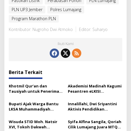
Pasokan Listrik
Perabasan Pohon
PLN Lumajang
PLN UP3 Jember
Polres Lumajang
Program Marathon PLN
Kontributor: Nugroho Dwi Atmoko
Editor: Suharyo
Ikuti Kami
Berita Terkait
Khotmil Qur’an dan
Akademisi Madinah Kagumi
Tausiyah untuk Penerima
Pesantren eLKISI
Beasiswa Baznas Lumajang
Mojokerto
Bupati Ajak Warga Bantu
Innalillahi, Dwi Sriyantini
LKSA Muhammadiyah
Aktivis Pendidikan
Pasirian
Lumajang Berpulang
Wisuda STID Moh. Natsir
Syifa Alfina Sangila, Qoriah
XVI, Tokoh Dakwah
Cilik Lumajang Juara MTQ