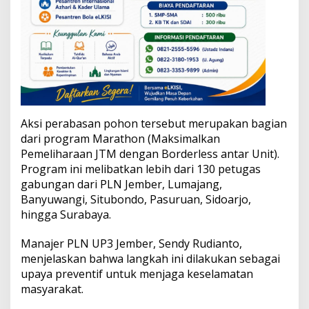
l
a
n
L
i
s
t
r
i
k
Aksi perabasan pohon tersebut merupakan bagian
dari program Marathon (Maksimalkan
Pemeliharaan JTM dengan Borderless antar Unit).
Program ini melibatkan lebih dari 130 petugas
gabungan dari PLN Jember, Lumajang,
Banyuwangi, Situbondo, Pasuruan, Sidoarjo,
hingga Surabaya.
Manajer PLN UP3 Jember, Sendy Rudianto,
menjelaskan bahwa langkah ini dilakukan sebagai
upaya preventif untuk menjaga keselamatan
masyarakat.