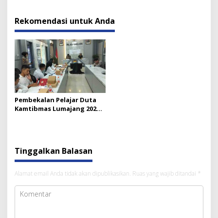
Tekankan Pentingnya
Golongan Anak
Kaderisasi
Rekomendasi untuk Anda
Pembekalan Pelajar Duta
Kamtibmas Lumajang 2025:
Siap Wakili ke Tingkat Jawa
Timur
Tinggalkan Balasan
Alamat email Anda tidak akan dipublikasikan.
Ruas yang wajib ditandai
*