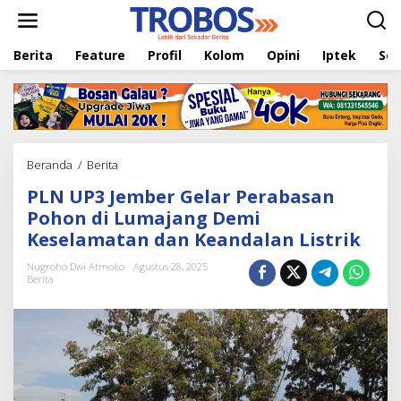
L
e
w
Berita
Feature
Profil
Kolom
Opini
Iptek
Sej
a
t
i
k
e
k
o
Beranda
/
Berita
P
n
L
t
PLN UP3 Jember Gelar Perabasan
N
e
U
Pohon di Lumajang Demi
n
P
Keselamatan dan Keandalan Listrik
3
J
Nugroho Dwi Atmoko
Agustus 28, 2025
e
Berita
m
b
e
r
G
e
l