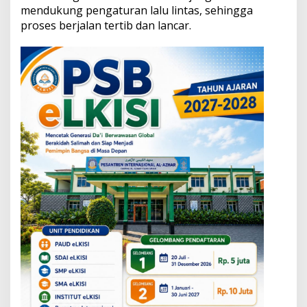
g
mendukung pengaturan lalu lintas, sehingga
D
proses berjalan tertib dan lancar.
e
m
i
K
e
s
e
l
a
m
a
t
a
n
d
a
n
K
e
a
n
d
a