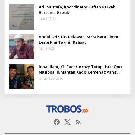
Adi Mustafa, Koordinator Kaffah Berkah
Bersama Gresik
Juni 9, 2026
Abdul Aziz: Eks Relawan Pariwisata Timor
Leste Kini Takmir Kalisat
Mei 4, 2026
Innalillahi, KH Fachrurrozy Tutup Usia: Qori
Nasional & Mantan Kadis Kemenag yang
Penuh Teladan
Januari 26, 2026