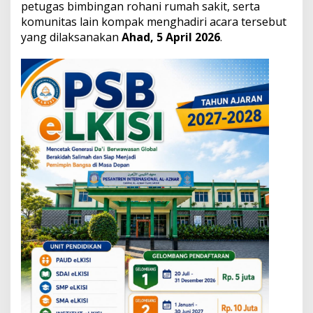
petugas bimbingan rohani rumah sakit, serta
g
a
komunitas lain kompak menghadiri acara tersebut
N
yang dilaksanakan
Ahad, 5 April 2026
.
i
l
a
i
S
i
l
a
t
u
r
a
h
m
i
d
a
n
J
a
d
i