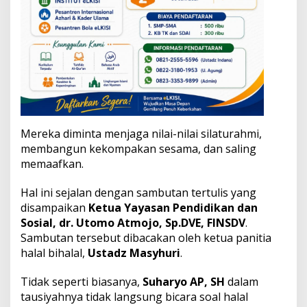
P
e
m
a
a
f
Mereka diminta menjaga nilai-nilai silaturahmi,
membangun kekompakan sesama, dan saling
memaafkan.
Hal ini sejalan dengan sambutan tertulis yang
disampaikan
Ketua Yayasan Pendidikan dan
Sosial, dr. Utomo Atmojo, Sp.DVE, FINSDV
.
Sambutan tersebut dibacakan oleh ketua panitia
halal bihalal,
Ustadz Masyhuri
.
Tidak seperti biasanya,
Suharyo AP, SH
dalam
tausiyahnya tidak langsung bicara soal halal