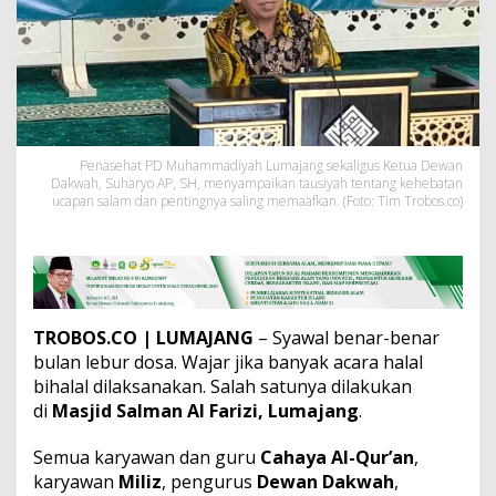
h
a
y
a
A
l
-
Q
u
Penasehat PD Muhammadiyah Lumajang sekaligus Ketua Dewan
Dakwah, Suharyo AP, SH, menyampaikan tausiyah tentang kehebatan
r
ucapan salam dan pentingnya saling memaafkan. (Foto: Tim Trobos.co)
'
a
n
D
i
m
i
TROBOS.CO
| LUMAJANG
– Syawal benar-benar
n
bulan lebur dosa. Wajar jika banyak acara halal
t
bihalal dilaksanakan. Salah satunya dilakukan
a
M
di
Masjid Salman Al Farizi, Lumajang
.
e
n
Semua karyawan dan guru
Cahaya Al-Qur’an
,
j
karyawan
Miliz
, pengurus
Dewan Dakwah
,
a