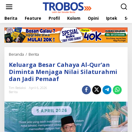
L
e
w
Berita
Feature
Profil
Kolom
Opini
Iptek
Sej
a
t
i
k
e
k
o
Beranda
/
Berita
K
n
e
t
Keluarga Besar Cahaya Al-Qur’an
l
e
u
Diminta Menjaga Nilai Silaturahmi
n
a
dan Jadi Pemaaf
r
g
Tim Redaksi
April 6, 2026
a
Berita
B
e
s
a
r
C
a