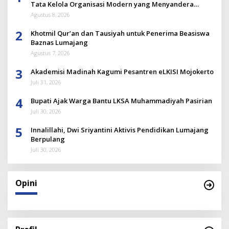
Tata Kelola Organisasi Modern yang Menyandera
Dirinya
Agustus 8, 2026
2
Khotmil Qur’an dan Tausiyah untuk Penerima Beasiswa
Baznas Lumajang
Agustus 7, 2026
3
Akademisi Madinah Kagumi Pesantren eLKISI Mojokerto
Juli 31, 2026
4
Bupati Ajak Warga Bantu LKSA Muhammadiyah Pasirian
Juli 30, 2026
5
Innalillahi, Dwi Sriyantini Aktivis Pendidikan Lumajang
Berpulang
Juli 30, 2026
Opini