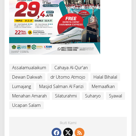
Assalamualaikum
Cahaya Al-Qur'an
Dewan Dakwah
dr Utomo Atmojo
Halal Bihalal
Lumajang
Masjid Salman Al Farizi
Memaafkan
Menahan Amarah
Silaturahmi
Suharyo
Syawal
Ucapan Salam
Ikuti Kami