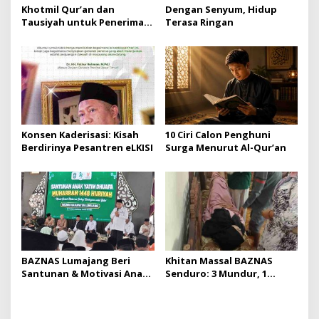
Khotmil Qur’an dan
Dengan Senyum, Hidup
Tausiyah untuk Penerima
Terasa Ringan
Beasiswa Baznas Lumajang
Konsen Kaderisasi: Kisah
10 Ciri Calon Penghuni
Berdirinya Pesantren eLKISI
Surga Menurut Al-Qur’an
BAZNAS Lumajang Beri
Khitan Massal BAZNAS
Santunan & Motivasi Anak
Senduro: 3 Mundur, 1
Yatim
Pingsan karena Sayang