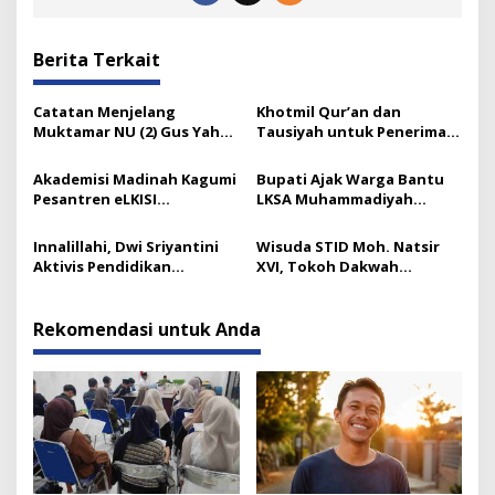
Berita Terkait
Catatan Menjelang
Khotmil Qur’an dan
Muktamar NU (2) Gus Yahya
Tausiyah untuk Penerima
dan Tata Kelola Organisasi
Beasiswa Baznas Lumajang
Modern yang Menyandera
Akademisi Madinah Kagumi
Bupati Ajak Warga Bantu
Dirinya
Pesantren eLKISI
LKSA Muhammadiyah
Mojokerto
Pasirian
Innalillahi, Dwi Sriyantini
Wisuda STID Moh. Natsir
Aktivis Pendidikan
XVI, Tokoh Dakwah
Lumajang Berpulang
Tekankan Pentingnya
Kaderisasi
Rekomendasi untuk Anda