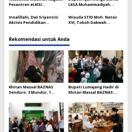
Dirinya
Pesantren eLKISI
LKSA Muhammadiyah
Mojokerto
Pasirian
Innalillahi, Dwi Sriyantini
Wisuda STID Moh. Natsir
Aktivis Pendidikan
XVI, Tokoh Dakwah
Lumajang Berpulang
Tekankan Pentingnya
Kaderisasi
Rekomendasi untuk Anda
Khitan Massal BAZNAS
Bupati Lumajang Hadir di
Senduro: 3 Mundur, 1
Khitan Massal BAZNAS:
Pingsan karena Sayang
Seperti Digigit Semut Kecil