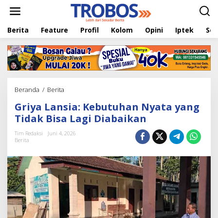
L
e
w
Berita
Feature
Profil
Kolom
Opini
Iptek
Sej
a
t
i
k
e
k
o
Beranda
/
Berita
G
n
r
t
Griya Lansia: Kebutuhan Nyata yang
i
e
y
Tidak Bisa Lagi Diabaikan
n
a
L
Tim Redaksi
Juni 4, 2026
Berita
a
n
s
i
a
:
K
e
b