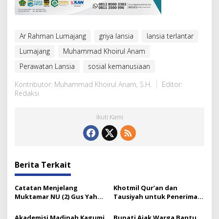
Ar Rahman Lumajang
griya lansia
lansia terlantar
Lumajang
Muhammad Khoirul Anam
Perawatan Lansia
sosial kemanusiaan
Kontributor: Muhammad Khoirul Anam, S.H.
Editor:
Redaksi
Ikuti Kami
Berita Terkait
Catatan Menjelang
Khotmil Qur’an dan
Muktamar NU (2) Gus Yahya
Tausiyah untuk Penerima
dan Tata Kelola Organisasi
Beasiswa Baznas Lumajang
Modern yang Menyandera
Akademisi Madinah Kagumi
Bupati Ajak Warga Bantu