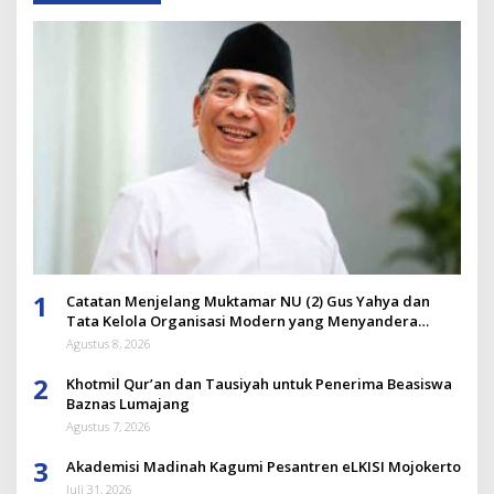
1
Catatan Menjelang Muktamar NU (2) Gus Yahya dan
Tata Kelola Organisasi Modern yang Menyandera
Dirinya
Agustus 8, 2026
2
Khotmil Qur’an dan Tausiyah untuk Penerima Beasiswa
Baznas Lumajang
Agustus 7, 2026
3
Akademisi Madinah Kagumi Pesantren eLKISI Mojokerto
Juli 31, 2026