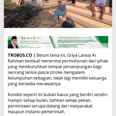
u
t
u
h
a
n
N
y
a
t
a
y
TROBOS.CO |
Belum lama ini, Griya Lansia Ar
a
Rahman kembali menerima permohonan dari pihak
n
yang membutuhkan tempat penampungan bagi
g
T
seorang lansia pasca stroke mengalami
i
kelumpuhan sebagian, tidak lagi memiliki keluarga
d
yang bersedia merawatnya.
a
k
Kondisi seperti ini bukan kasus yang berdiri sendiri.
B
i
Hampir setiap bulan, bahkan setiap pekan,
s
permintaan serupa datang dari masyarakat
a
maupun instansi pemerintah.
L