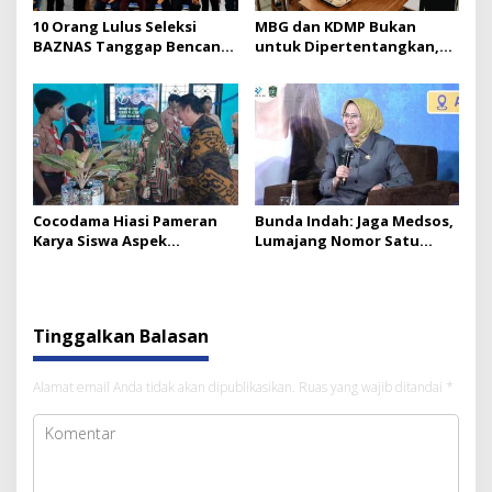
10 Orang Lulus Seleksi
MBG dan KDMP Bukan
BAZNAS Tanggap Bencana
untuk Dipertentangkan,
Lumajang, Siap Dilantik
Ini Substansinya
Cocodama Hiasi Pameran
Bunda Indah: Jaga Medsos,
Karya Siswa Aspek
Lumajang Nomor Satu
Lingkungan SMAN 1 Kunir
Wisatawan Asing Jatim
Tinggalkan Balasan
Alamat email Anda tidak akan dipublikasikan.
Ruas yang wajib ditandai
*