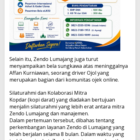
n
T
e
r
b
a
i
k
Selain itu, Zendo Lumajang juga turut
menyampaikan bela sungkawa atas meninggalnya
Affan Kurniawan, seorang driver Ojol yang
merupakan bagian dari komunitas ojek online.
Silaturahmi dan Kolaborasi Mitra
Kopdar (kopi darat) yang diadakan bertujuan
menjalin silaturahmi yang lebih erat antara mitra
Zendo Lumajang dan manajemen.
Dalam pertemuan tersebut, dibahas tentang
perkembangan layanan Zendo di Lumajang yang
telah berjalan selama 8 bulan. Dalam waktu yang