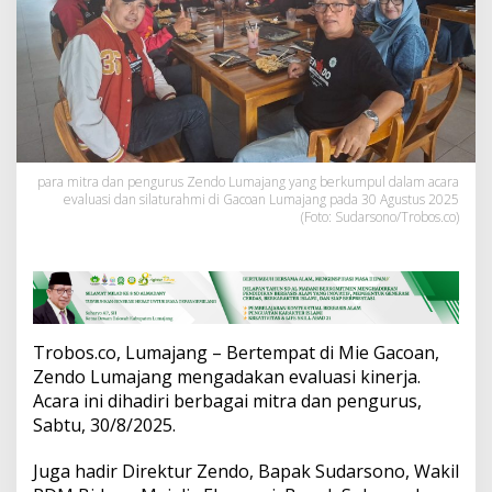
m
a
j
a
n
g
:
M
e
para mitra dan pengurus Zendo Lumajang yang berkumpul dalam acara
n
evaluasi dan silaturahmi di Gacoan Lumajang pada 30 Agustus 2025
j
(Foto: Sudarsono/Trobos.co)
a
l
i
n
S
i
l
Trobos.co, Lumajang – Bertempat di Mie Gacoan,
a
Zendo Lumajang mengadakan evaluasi kinerja.
t
Acara ini dihadiri berbagai mitra dan pengurus,
u
r
Sabtu, 30/8/2025.
a
h
Juga hadir Direktur Zendo, Bapak Sudarsono, Wakil
m