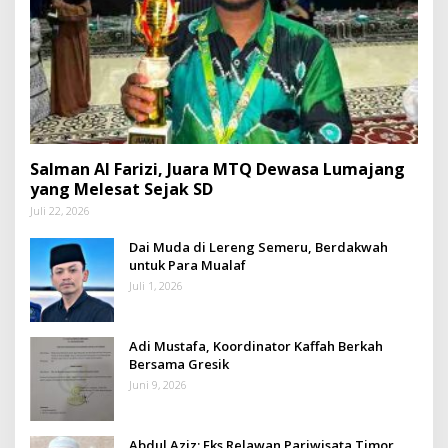
Salman Al Farizi, Juara MTQ Dewasa Lumajang
yang Melesat Sejak SD
Juli 22, 2026
Dai Muda di Lereng Semeru, Berdakwah
untuk Para Mualaf
Juli 1, 2026
Adi Mustafa, Koordinator Kaffah Berkah
Bersama Gresik
Juni 9, 2026
Abdul Aziz: Eks Relawan Pariwisata Timor