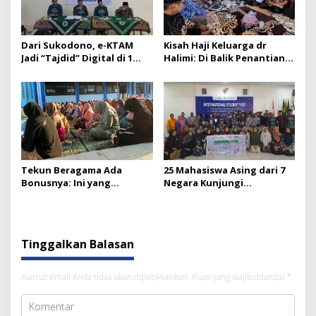
Dari Sukodono, e-KTAM
Kisah Haji Keluarga dr
Jadi “Tajdid” Digital di 1
Halimi: Di Balik Penantian
Muharam
Selalu Ada Keindahan
Tekun Beragama Ada
25 Mahasiswa Asing dari 7
Bonusnya: Ini yang
Negara Kunjungi
Dijanjikan Allah
Muhammadiyah Lumajang
Tinggalkan Balasan
Alamat email Anda tidak akan dipublikasikan.
Ruas yang wajib ditandai
*