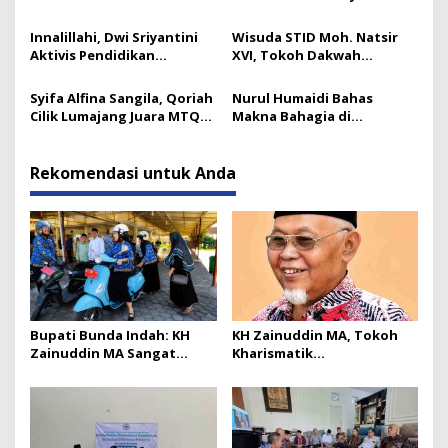
Mojokerto
Pasirian
Innalillahi, Dwi Sriyantini
Wisuda STID Moh. Natsir
Aktivis Pendidikan
XVI, Tokoh Dakwah
Lumajang Berpulang
Tekankan Pentingnya
Kaderisasi
Syifa Alfina Sangila, Qoriah
Nurul Humaidi Bahas
Cilik Lumajang Juara MTQ
Makna Bahagia di
Golongan Anak
Pengajian Ahad Pagi
Yosowilangun
Rekomendasi untuk Anda
Bupati Bunda Indah: KH
KH Zainuddin MA, Tokoh
Zainuddin MA Sangat
Kharismatik
Layak Diteladani
Muhammadiyah Lumajang
Berpulang