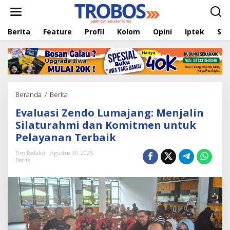
L
e
w
Berita
Feature
Profil
Kolom
Opini
Iptek
Sej
a
t
i
k
e
k
o
Beranda
/
Berita
E
n
v
t
Evaluasi Zendo Lumajang: Menjalin
a
e
l
Silaturahmi dan Komitmen untuk
n
u
Pelayanan Terbaik
a
s
Tim Redaksi
Agustus 30, 2025
i
Berita
Z
e
n
d
o
L
u